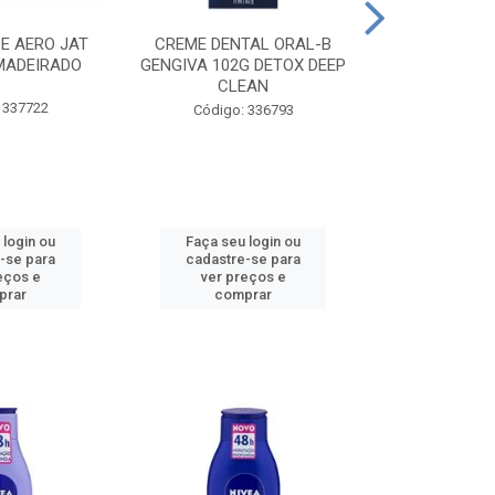
CE AERO JAT
CREME DENTAL ORAL-B
CREME DENT
MADEIRADO
GENGIVA 102G DETOX DEEP
KIDS M
CLEAN
 337722
Código:
Código: 336793
 login ou
Faça seu login ou
Faça seu 
-se para
cadastre-se para
cadastre
eços e
ver preços e
ver pr
prar
comprar
comp