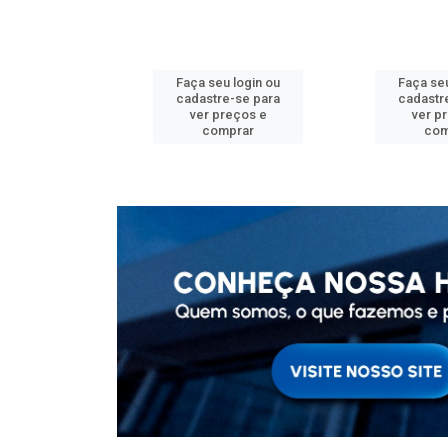
u login ou
Faça seu login ou
Faça seu
e-se para
cadastre-se para
cadastr
reços e
ver preços e
ver p
mprar
comprar
com