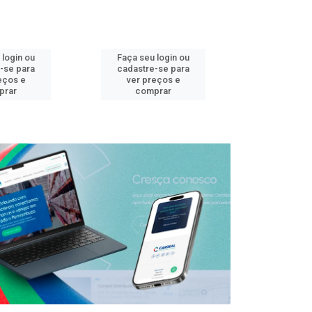
 login ou
Faça seu login ou
Faça seu 
-se para
cadastre-se para
cadastre
eços e
ver preços e
ver pr
prar
comprar
comp