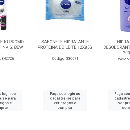
AERO PROMO
SABONETE HIDRATANTE
HIDRA
 INVIS. BEW
PROTEINA DO LEITE 12X85G
DESODORANT
20
: 342726
Código: 330671
Código:
 login ou
Faça seu login ou
Faça seu
e-se para
cadastre-se para
cadastre
reços e
ver preços e
ver pr
prar
comprar
com