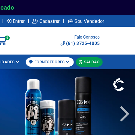
rcado
|
|
|
Entrar
Cadastrar
Sou Vendedor
Fale Conosco
0
(81) 3725-4005
LIDADES
FORNECEDORES
SALDÃO