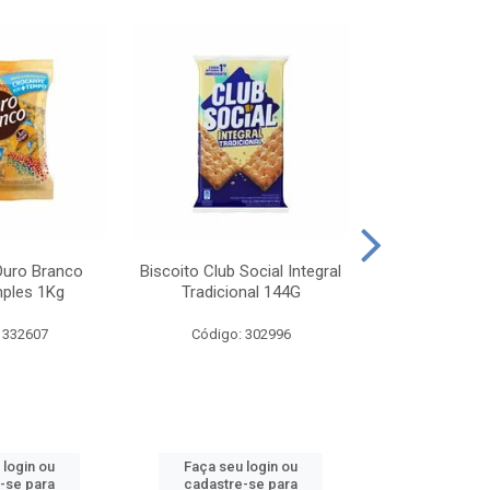
Ouro Branco
Biscoito Club Social Integral
BISCOITO OR
mples 1Kg
Tradicional 144G
MONDELEZ S
 332607
Código: 302996
Código:
 login ou
Faça seu login ou
Faça seu 
-se para
cadastre-se para
cadastre