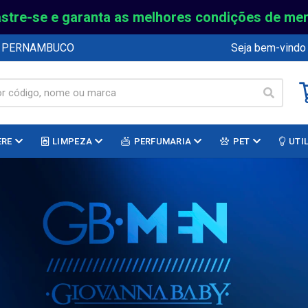
stre-se e garanta as melhores condições de me
E PERNAMBUCO
Seja bem-vindo
ERE
LIMPEZA
PERFUMARIA
PET
UTI