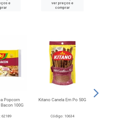
eços e
ver preços e
ver pr
prar
comprar
comp
ca Popcorn
Kitano Canela Em Po 50G
FAROFA DE
 Bacon 100G
BACON YO
: 62189
Código: 10634
Código: