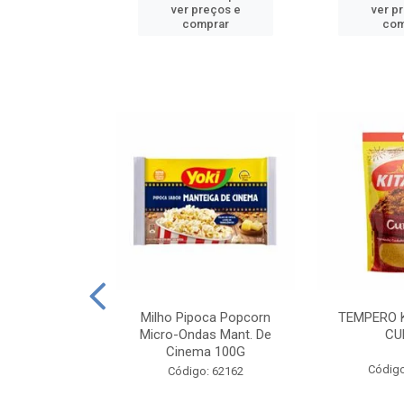
reços e
ver preços e
ver p
mprar
comprar
com
E MANDIOCA
Milho Pipoca Popcorn
TEMPERO 
 TRADICIONAL
Micro-Ondas Mant. De
CU
I 200G
Cinema 100G
Código
: 428198
Código: 62162