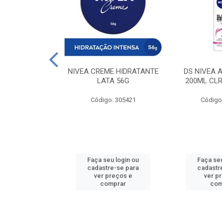
 DESODORANTE
NIVEA CREME HIDRATANTE
DS NIVEA 
H ACTIVE 90ML
LATA 56G
200ML CLR
: 427831
Código: 305421
Código
u login ou
Faça seu login ou
Faça seu
e-se para
cadastre-se para
cadastr
reços e
ver preços e
ver p
mprar
comprar
com