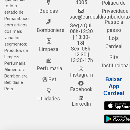
4005
Política de
todo o
Bebidas
Privacidade
estado de
sac@cardealdistribuidora
Pernambuco
Passo a
com artigos
Seg a Qui:
Bomboniere
passo
08h-12:30
dos mais
| 13:30-
variados
Loja
18h
segmentos:
Cardeal
Sex: 08h-
Limpeza
Produtos de
12:30 |
Limpeza,
Site
13:30-17h
Perfumaria,
Institucional
Perfumaria
Alimentos,
Instagram
Bomboniere,
Baixar
Pet
Bebidas e
App
Pets.
Facebook
Cardeal
Utilidades
LinkedIn