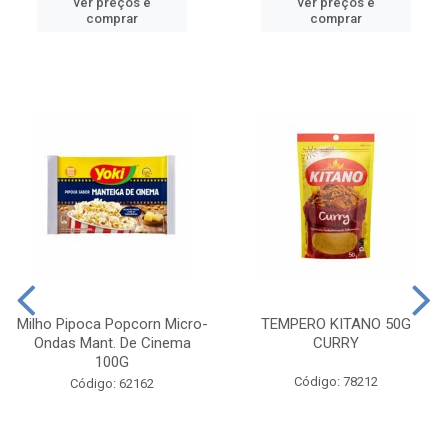
ver preços e
ver preços e
comprar
comprar
Milho Pipoca Popcorn Micro-
TEMPERO KITANO 50G
Ondas Mant. De Cinema
CURRY
100G
Código: 78212
Código: 62162