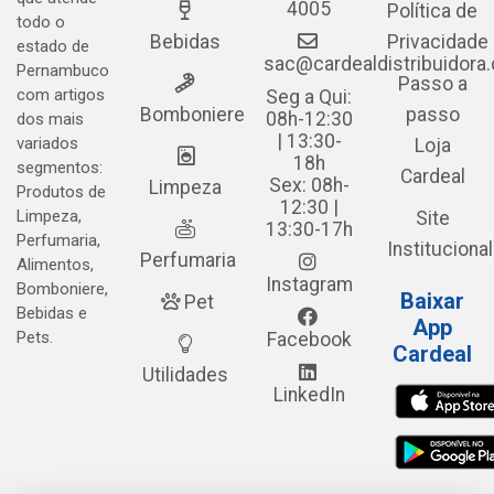
4005
Política de
todo o
Bebidas
Privacidade
estado de
sac@cardealdistribuidora
Pernambuco
Passo a
com artigos
Seg a Qui:
Bomboniere
passo
08h-12:30
dos mais
| 13:30-
variados
Loja
18h
segmentos:
Cardeal
Sex: 08h-
Limpeza
Produtos de
12:30 |
Limpeza,
Site
13:30-17h
Perfumaria,
Institucional
Perfumaria
Alimentos,
Instagram
Bomboniere,
Baixar
Pet
Bebidas e
App
Pets.
Facebook
Cardeal
Utilidades
LinkedIn