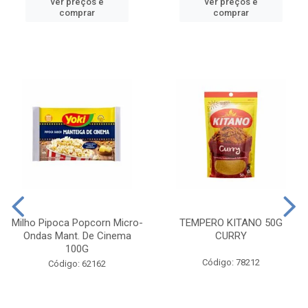
ver preços e
ver preços e
comprar
comprar
Milho Pipoca Popcorn Micro-
TEMPERO KITANO 50G
Ondas Mant. De Cinema
CURRY
100G
Código: 78212
Código: 62162