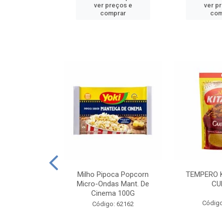
reços e
ver preços e
ver p
mprar
comprar
com
E MANDIOCA
Milho Pipoca Popcorn
TEMPERO 
 TRADICIONAL
Micro-Ondas Mant. De
CU
I 200G
Cinema 100G
Código
: 428198
Código: 62162