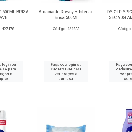
 500ML BRISA
Amaciante Downy + Intenso
DS OLD SPI
AVE
Brisa 500Ml
SEC 90G A
: 427478
Código: 424823
Código:
 login ou
Faça seu login ou
Faça seu
e-se para
cadastre-se para
cadastre
reços e
ver preços e
ver pr
prar
comprar
com