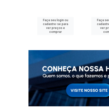
u login ou
Faça seu login ou
Faça seu
e-se para
cadastre-se para
cadastr
reços e
ver preços e
ver p
mprar
comprar
com