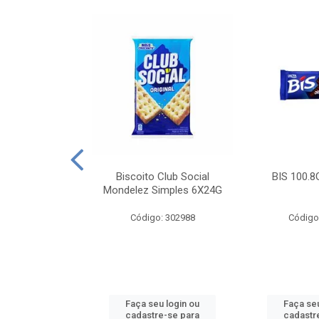
e Royal Simples
Biscoito Club Social
BIS 100.8
00G
Mondelez Simples 6X24G
: 190217
Código: 302988
Código
u login ou
Faça seu login ou
Faça seu
e-se para
cadastre-se para
cadastr