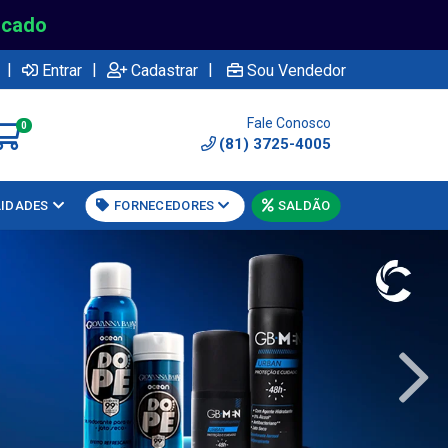
rcado
|
|
|
Entrar
Cadastrar
Sou Vendedor
Fale Conosco
0
(81) 3725-4005
LIDADES
FORNECEDORES
SALDÃO