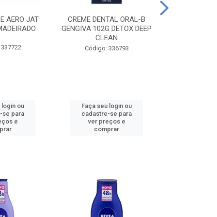
CE AERO JAT
CREME DENTAL ORAL-B
CREME DENT
MADEIRADO
GENGIVA 102G DETOX DEEP
KIDS M
CLEAN
 337722
Código:
Código: 336793
 login ou
Faça seu login ou
Faça seu 
-se para
cadastre-se para
cadastre
eços e
ver preços e
ver pr
prar
comprar
comp