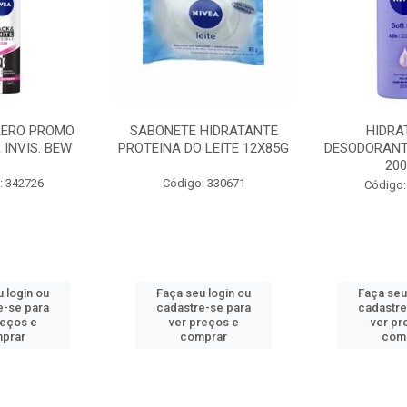
AERO PROMO
SABONETE HIDRATANTE
HIDRA
 INVIS. BEW
PROTEINA DO LEITE 12X85G
DESODORANT
20
: 342726
Código: 330671
Código:
 login ou
Faça seu login ou
Faça seu
e-se para
cadastre-se para
cadastre
reços e
ver preços e
ver pr
prar
comprar
com