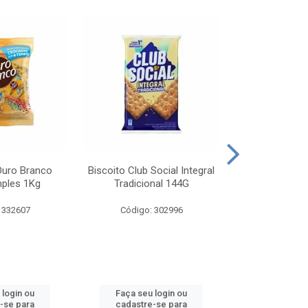
Ouro Branco
Biscoito Club Social Integral
BISCOITO OR
mples 1Kg
Tradicional 144G
MONDELEZ S
 332607
Código: 302996
Código:
 login ou
Faça seu login ou
Faça seu 
-se para
cadastre-se para
cadastre