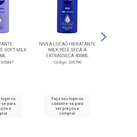
TANTE
NIVEA LOCAO HIDRATANTE
NIVEA LOCAO
E SOFT MILK
MILK PELE SECA A
MILK PEL
0ML
EXTRASSECA 400ML
EXTRASSE
 305847
Código: 305790
Código:
 login ou
Faça seu login ou
Faça seu 
-se para
cadastre-se para
cadastre
eços e
ver preços e
ver pr
prar
comprar
comp