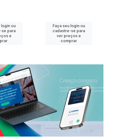
 login ou
Faça seu login ou
Faça seu 
-se para
cadastre-se para
cadastre
eços e
ver preços e
ver pr
prar
comprar
comp