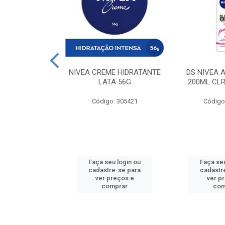
 DESODORANTE
NIVEA CREME HIDRATANTE
DS NIVEA 
H ACTIVE 90ML
LATA 56G
200ML CLR
: 427831
Código: 305421
Código
u login ou
Faça seu login ou
Faça seu
e-se para
cadastre-se para
cadastr
reços e
ver preços e
ver p
mprar
comprar
com