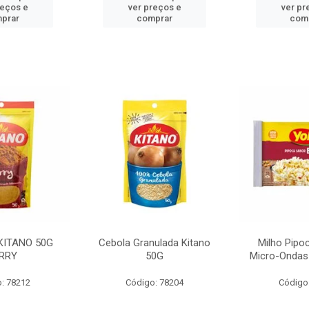
reços e
ver preços e
ver pr
prar
comprar
com
KITANO 50G
Cebola Granulada Kitano
Milho Pipo
RRY
50G
Micro-Ondas
: 78212
Código: 78204
Código