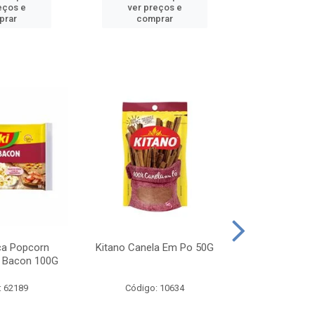
eços e
ver preços e
ver pr
prar
comprar
comp
ca Popcorn
Kitano Canela Em Po 50G
FAROFA DE
 Bacon 100G
BACON YO
: 62189
Código: 10634
Código: