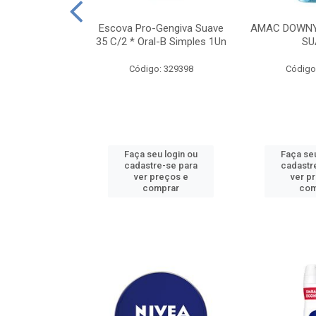
TES ALWAYS
Escova Pro-Gengiva Suave
AMAC DOWNY
AMANHO M, 8
35 C/2 * Oral-B Simples 1Un
SU
DADES
Código: 329398
Código
: 188689
u login ou
Faça seu login ou
Faça seu
e-se para
cadastre-se para
cadastr
reços e
ver preços e
ver p
mprar
comprar
com