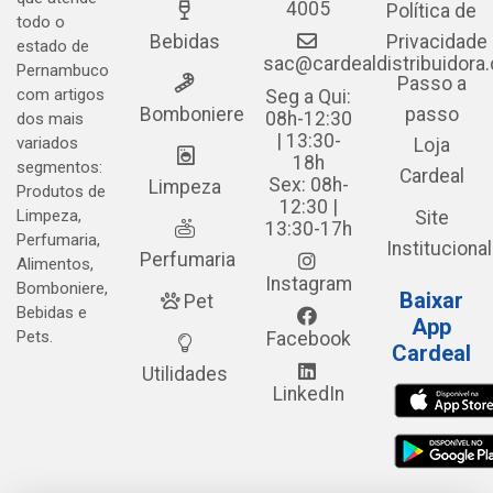
4005
Política de
todo o
Bebidas
Privacidade
estado de
sac@cardealdistribuidora
Pernambuco
Passo a
com artigos
Seg a Qui:
Bomboniere
passo
08h-12:30
dos mais
| 13:30-
variados
Loja
18h
segmentos:
Cardeal
Sex: 08h-
Limpeza
Produtos de
12:30 |
Limpeza,
Site
13:30-17h
Perfumaria,
Institucional
Perfumaria
Alimentos,
Instagram
Bomboniere,
Baixar
Pet
Bebidas e
App
Pets.
Facebook
Cardeal
Utilidades
LinkedIn