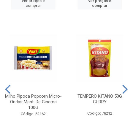
ver preços e
ver preços e
comprar
comprar
Milho Pipoca Popcorn Micro-
TEMPERO KITANO 50G
Ondas Mant. De Cinema
CURRY
100G
Código: 78212
Código: 62162