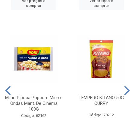
ver preços e
ver preços e
comprar
comprar
Milho Pipoca Popcorn Micro-
TEMPERO KITANO 50G
Ondas Mant. De Cinema
CURRY
100G
Código: 78212
Código: 62162