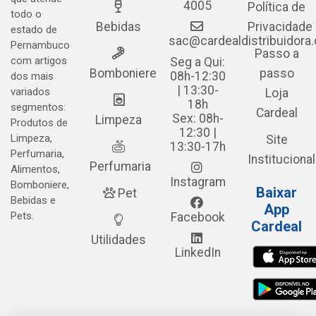
4005
Política de
todo o
Bebidas
Privacidade
estado de
sac@cardealdistribuidora
Pernambuco
Passo a
com artigos
Seg a Qui:
Bomboniere
passo
08h-12:30
dos mais
| 13:30-
variados
Loja
18h
segmentos:
Cardeal
Sex: 08h-
Limpeza
Produtos de
12:30 |
Limpeza,
Site
13:30-17h
Perfumaria,
Institucional
Perfumaria
Alimentos,
Instagram
Bomboniere,
Baixar
Pet
Bebidas e
App
Pets.
Facebook
Cardeal
Utilidades
LinkedIn