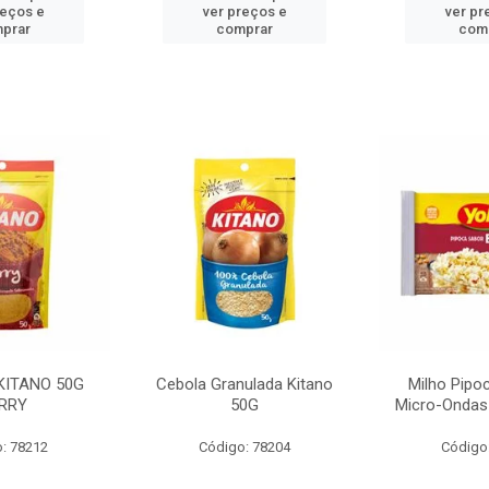
reços e
ver preços e
ver pr
prar
comprar
com
KITANO 50G
Cebola Granulada Kitano
Milho Pipo
RRY
50G
Micro-Ondas
: 78212
Código: 78204
Código