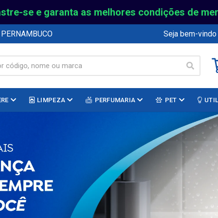
stre-se e garanta as melhores condições de me
E PERNAMBUCO
Seja bem-vindo
ERE
LIMPEZA
PERFUMARIA
PET
UTI