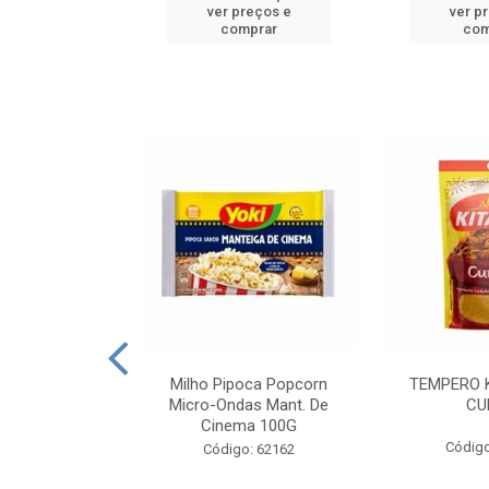
reços e
ver preços e
ver p
mprar
comprar
com
E MANDIOCA
Milho Pipoca Popcorn
TEMPERO 
 TRADICIONAL
Micro-Ondas Mant. De
CU
I 200G
Cinema 100G
Código
: 428198
Código: 62162