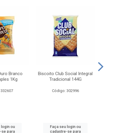
Ouro Branco
Biscoito Club Social Integral
BISCOITO OR
mples 1Kg
Tradicional 144G
MONDELEZ S
 332607
Código: 302996
Código:
 login ou
Faça seu login ou
Faça seu 
-se para
cadastre-se para
cadastre