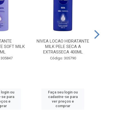
TANTE
NIVEA LOCAO HIDRATANTE
NIVEA LOCAO
E SOFT MILK
MILK PELE SECA A
MILK PEL
0ML
EXTRASSECA 400ML
EXTRASSE
 305847
Código: 305790
Código:
 login ou
Faça seu login ou
Faça seu 
-se para
cadastre-se para
cadastre
eços e
ver preços e
ver pr
prar
comprar
comp