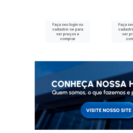
u login ou
Faça seu login ou
Faça seu
e-se para
cadastre-se para
cadastr
reços e
ver preços e
ver p
mprar
comprar
com