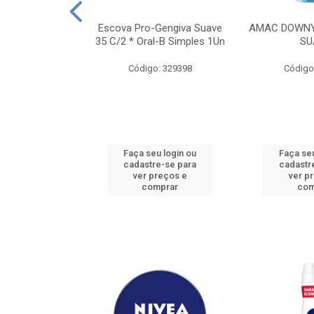
TES ALWAYS
Escova Pro-Gengiva Suave
AMAC DOWNY
AMANHO M, 8
35 C/2 * Oral-B Simples 1Un
SU
DADES
Código: 329398
Código
: 188689
u login ou
Faça seu login ou
Faça seu
e-se para
cadastre-se para
cadastr
reços e
ver preços e
ver p
mprar
comprar
com