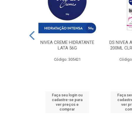
 DESODORANTE
NIVEA CREME HIDRATANTE
DS NIVEA 
H ACTIVE 90ML
LATA 56G
200ML CLR
: 427831
Código: 305421
Código
u login ou
Faça seu login ou
Faça seu
e-se para
cadastre-se para
cadastr
reços e
ver preços e
ver p
mprar
comprar
com