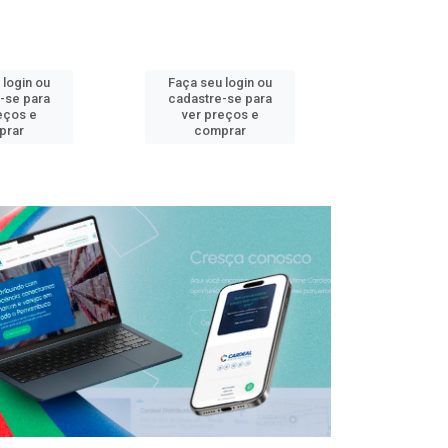
 login ou
Faça seu login ou
Faça seu 
-se para
cadastre-se para
cadastre
eços e
ver preços e
ver pr
prar
comprar
comp