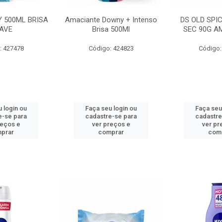
 500ML BRISA
Amaciante Downy + Intenso
DS OLD SPI
AVE
Brisa 500Ml
SEC 90G A
: 427478
Código: 424823
Código:
 login ou
Faça seu login ou
Faça seu
e-se para
cadastre-se para
cadastre
reços e
ver preços e
ver pr
prar
comprar
com