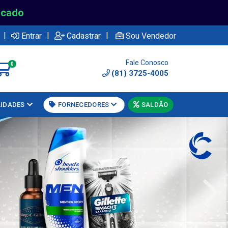
rcado
|
|
|
Entrar
Cadastrar
Sou Vendedor
Fale Conosco
0
(81) 3725-4005
LIDADES
FORNECEDORES
SALDÃO