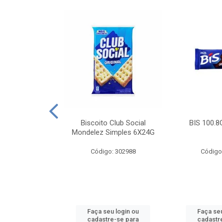
e Royal Simples
Biscoito Club Social
BIS 100.8
00G
Mondelez Simples 6X24G
: 190217
Código: 302988
Código
u login ou
Faça seu login ou
Faça seu
e-se para
cadastre-se para
cadastr