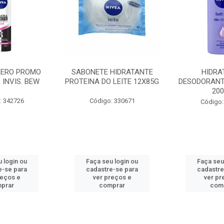
AERO PROMO
SABONETE HIDRATANTE
HIDRA
 INVIS. BEW
PROTEINA DO LEITE 12X85G
DESODORANT
20
: 342726
Código: 330671
Código:
 login ou
Faça seu login ou
Faça seu
e-se para
cadastre-se para
cadastre
reços e
ver preços e
ver pr
prar
comprar
com