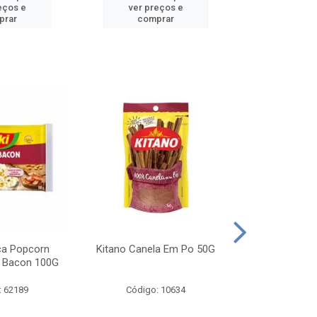
eços e
ver preços e
ver pr
prar
comprar
comp
ca Popcorn
Kitano Canela Em Po 50G
FAROFA DE
 Bacon 100G
BACON YO
: 62189
Código: 10634
Código: