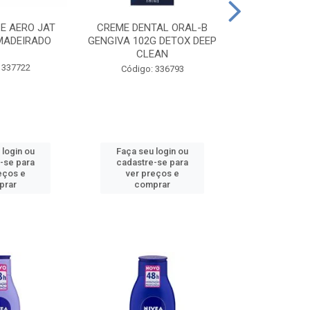
CE AERO JAT
CREME DENTAL ORAL-B
CREME DENT
MADEIRADO
GENGIVA 102G DETOX DEEP
KIDS M
CLEAN
 337722
Código:
Código: 336793
 login ou
Faça seu login ou
Faça seu 
-se para
cadastre-se para
cadastre
eços e
ver preços e
ver pr
prar
comprar
comp