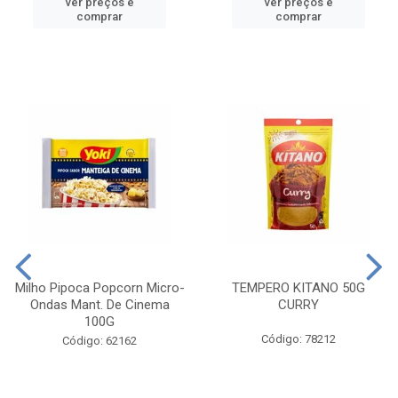
ver preços e
ver preços e
comprar
comprar
Milho Pipoca Popcorn Micro-
TEMPERO KITANO 50G
Ondas Mant. De Cinema
CURRY
100G
Código: 78212
Código: 62162