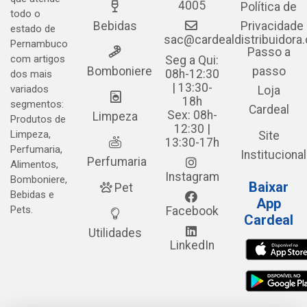
4005
Política de
todo o
Bebidas
Privacidade
estado de
sac@cardealdistribuidora
Pernambuco
Passo a
com artigos
Seg a Qui:
Bomboniere
passo
08h-12:30
dos mais
| 13:30-
variados
Loja
18h
segmentos:
Cardeal
Sex: 08h-
Limpeza
Produtos de
12:30 |
Limpeza,
Site
13:30-17h
Perfumaria,
Institucional
Perfumaria
Alimentos,
Instagram
Bomboniere,
Baixar
Pet
Bebidas e
App
Pets.
Facebook
Cardeal
Utilidades
LinkedIn