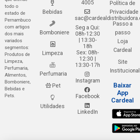
4005
Política de
todo o
Bebidas
Privacidade
estado de
sac@cardealdistribuidora
Pernambuco
Passo a
com artigos
Seg a Qui:
Bomboniere
passo
08h-12:30
dos mais
| 13:30-
variados
Loja
18h
segmentos:
Cardeal
Sex: 08h-
Limpeza
Produtos de
12:30 |
Limpeza,
Site
13:30-17h
Perfumaria,
Institucional
Perfumaria
Alimentos,
Instagram
Bomboniere,
Baixar
Pet
Bebidas e
App
Pets.
Facebook
Cardeal
Utilidades
LinkedIn