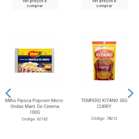
ver preços e
ver preços e
comprar
comprar
Milho Pipoca Popcorn Micro-
TEMPERO KITANO 50G
Ondas Mant. De Cinema
CURRY
100G
Código: 78212
Código: 62162