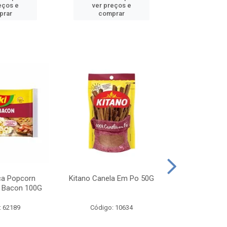
eços e
ver preços e
ver pr
prar
comprar
comp
ca Popcorn
Kitano Canela Em Po 50G
FAROFA DE
 Bacon 100G
BACON YO
: 62189
Código: 10634
Código: