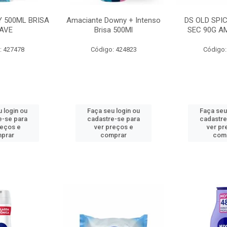
 500ML BRISA
Amaciante Downy + Intenso
DS OLD SPI
AVE
Brisa 500Ml
SEC 90G A
: 427478
Código: 424823
Código:
 login ou
Faça seu login ou
Faça seu
e-se para
cadastre-se para
cadastre
reços e
ver preços e
ver pr
prar
comprar
com