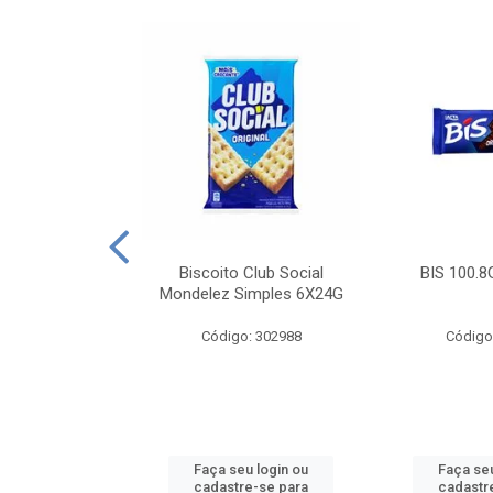
e Royal Simples
Biscoito Club Social
BIS 100.8
00G
Mondelez Simples 6X24G
: 190217
Código: 302988
Código
u login ou
Faça seu login ou
Faça seu
e-se para
cadastre-se para
cadastr