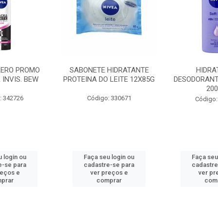
AERO PROMO
SABONETE HIDRATANTE
HIDRA
 INVIS. BEW
PROTEINA DO LEITE 12X85G
DESODORANT
20
: 342726
Código: 330671
Código:
 login ou
Faça seu login ou
Faça seu
e-se para
cadastre-se para
cadastre
reços e
ver preços e
ver pr
prar
comprar
com