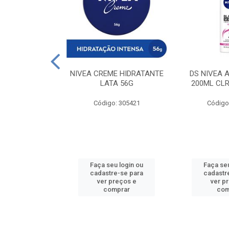
 DESODORANTE
NIVEA CREME HIDRATANTE
DS NIVEA 
H ACTIVE 90ML
LATA 56G
200ML CLR
: 427831
Código: 305421
Código
u login ou
Faça seu login ou
Faça seu
e-se para
cadastre-se para
cadastr
reços e
ver preços e
ver p
mprar
comprar
com