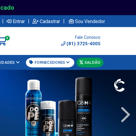
rcado
|
|
|
Entrar
Cadastrar
Sou Vendedor
Fale Conosco
0
(81) 3725-4005
LIDADES
FORNECEDORES
SALDÃO