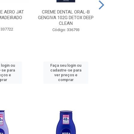
CE AERO JAT
CREME DENTAL ORAL-B
CREME DENT
MADEIRADO
GENGIVA 102G DETOX DEEP
KIDS M
CLEAN
 337722
Código:
Código: 336793
 login ou
Faça seu login ou
Faça seu 
-se para
cadastre-se para
cadastre
eços e
ver preços e
ver pr
prar
comprar
comp