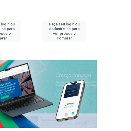
 login ou
Faça seu login ou
Faça seu 
-se para
cadastre-se para
cadastre
eços e
ver preços e
ver pr
prar
comprar
comp