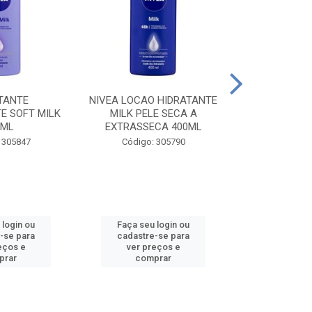
TANTE
NIVEA LOCAO HIDRATANTE
NIVEA LOCAO
E SOFT MILK
MILK PELE SECA A
MILK PEL
0ML
EXTRASSECA 400ML
EXTRASSE
 305847
Código: 305790
Código:
 login ou
Faça seu login ou
Faça seu 
-se para
cadastre-se para
cadastre
eços e
ver preços e
ver pr
prar
comprar
comp