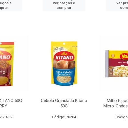
reços e
ver preços e
ver pr
prar
comprar
com
KITANO 50G
Cebola Granulada Kitano
Milho Pipo
RRY
50G
Micro-Ondas
: 78212
Código: 78204
Código