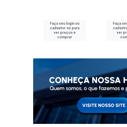
u login ou
Faça seu login ou
Faça seu
e-se para
cadastre-se para
cadastr
reços e
ver preços e
ver p
mprar
comprar
com