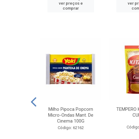
reços e
ver preços e
ver p
mprar
comprar
com
E MANDIOCA
Milho Pipoca Popcorn
TEMPERO 
 TRADICIONAL
Micro-Ondas Mant. De
CU
I 200G
Cinema 100G
Código
: 428198
Código: 62162