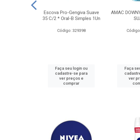
TES ALWAYS
Escova Pro-Gengiva Suave
AMAC DOWNY
AMANHO M, 8
35 C/2 * Oral-B Simples 1Un
SU
DADES
Código: 329398
Código
: 188689
u login ou
Faça seu login ou
Faça seu
e-se para
cadastre-se para
cadastr
reços e
ver preços e
ver p
mprar
comprar
com