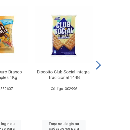
Ouro Branco
Biscoito Club Social Integral
BISCOITO OR
mples 1Kg
Tradicional 144G
MONDELEZ S
 332607
Código: 302996
Código:
 login ou
Faça seu login ou
Faça seu 
-se para
cadastre-se para
cadastre