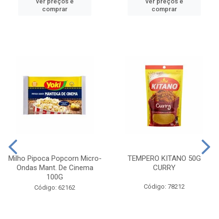
ver preços e
ver preços e
comprar
comprar
Milho Pipoca Popcorn Micro-
TEMPERO KITANO 50G
Ondas Mant. De Cinema
CURRY
100G
Código: 78212
Código: 62162