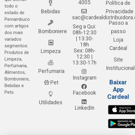
4005
Política de
todo o
Bebidas
Privacidade
estado de
sac@cardealdistribuidora
Pernambuco
Passo a
com artigos
Seg a Qui:
Bomboniere
passo
08h-12:30
dos mais
| 13:30-
variados
Loja
18h
segmentos:
Cardeal
Sex: 08h-
Limpeza
Produtos de
12:30 |
Limpeza,
Site
13:30-17h
Perfumaria,
Institucional
Perfumaria
Alimentos,
Instagram
Bomboniere,
Baixar
Pet
Bebidas e
App
Pets.
Facebook
Cardeal
Utilidades
LinkedIn