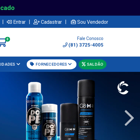
rcado
|
|
|
Entrar
Cadastrar
Sou Vendedor
Fale Conosco
0
(81) 3725-4005
LIDADES
FORNECEDORES
SALDÃO