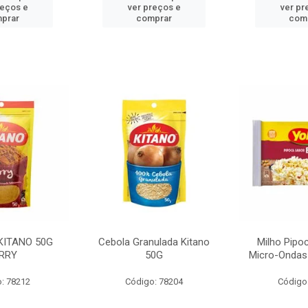
reços e
ver preços e
ver pr
prar
comprar
com
KITANO 50G
Cebola Granulada Kitano
Milho Pipo
RRY
50G
Micro-Ondas
: 78212
Código: 78204
Código