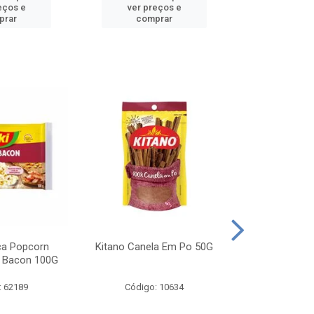
eços e
ver preços e
ver pr
prar
comprar
comp
ca Popcorn
Kitano Canela Em Po 50G
FAROFA DE
 Bacon 100G
BACON YO
: 62189
Código: 10634
Código: