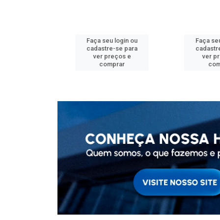
u login ou
Faça seu login ou
Faça seu
e-se para
cadastre-se para
cadastr
reços e
ver preços e
ver p
mprar
comprar
com