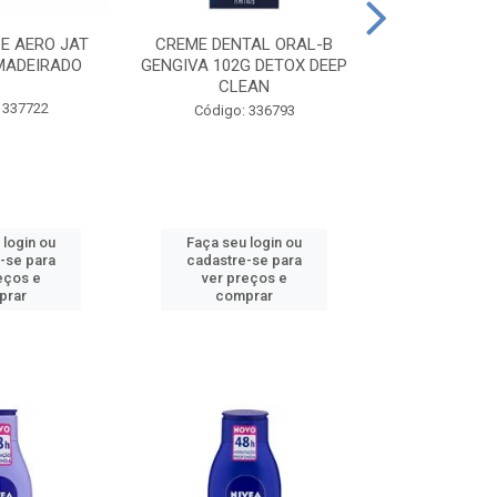
CE AERO JAT
CREME DENTAL ORAL-B
CREME DENT
MADEIRADO
GENGIVA 102G DETOX DEEP
KIDS M
CLEAN
 337722
Código:
Código: 336793
 login ou
Faça seu login ou
Faça seu 
-se para
cadastre-se para
cadastre
eços e
ver preços e
ver pr
prar
comprar
comp