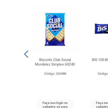
e Royal Simples
Biscoito Club Social
BIS 100.8
00G
Mondelez Simples 6X24G
: 190217
Código: 302988
Código
u login ou
Faça seu login ou
Faça seu
e-se para
cadastre-se para
cadastr