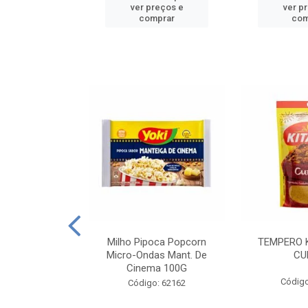
reços e
ver preços e
ver p
mprar
comprar
com
E MANDIOCA
Milho Pipoca Popcorn
TEMPERO 
 TRADICIONAL
Micro-Ondas Mant. De
CU
I 200G
Cinema 100G
Código
: 428198
Código: 62162