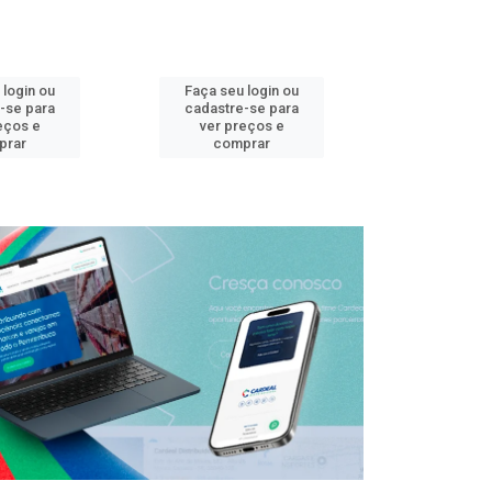
 login ou
Faça seu login ou
Faça seu 
-se para
cadastre-se para
cadastre
eços e
ver preços e
ver pr
prar
comprar
comp