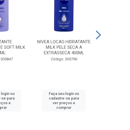
TANTE
NIVEA LOCAO HIDRATANTE
NIVEA LOCAO
E SOFT MILK
MILK PELE SECA A
MILK PEL
0ML
EXTRASSECA 400ML
EXTRASSE
 305847
Código: 305790
Código:
 login ou
Faça seu login ou
Faça seu 
-se para
cadastre-se para
cadastre
eços e
ver preços e
ver pr
prar
comprar
comp