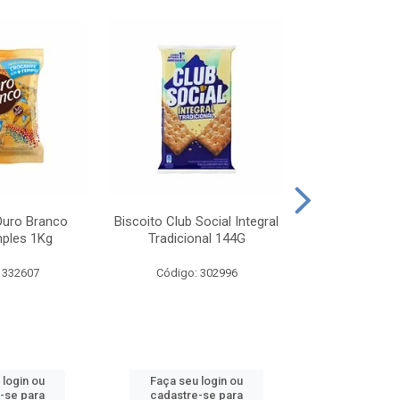
Ouro Branco
Biscoito Club Social Integral
BISCOITO OR
mples 1Kg
Tradicional 144G
MONDELEZ S
 332607
Código: 302996
Código:
 login ou
Faça seu login ou
Faça seu 
-se para
cadastre-se para
cadastre