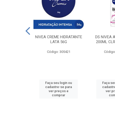
 DESODORANTE
NIVEA CREME HIDRATANTE
DS NIVEA 
H ACTIVE 90ML
LATA 56G
200ML CLR
: 427831
Código: 305421
Código
u login ou
Faça seu login ou
Faça seu
e-se para
cadastre-se para
cadastr
reços e
ver preços e
ver p
mprar
comprar
com