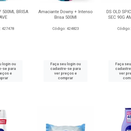
 500ML BRISA
Amaciante Downy + Intenso
DS OLD SPI
AVE
Brisa 500Ml
SEC 90G A
: 427478
Código: 424823
Código:
 login ou
Faça seu login ou
Faça seu
e-se para
cadastre-se para
cadastre
reços e
ver preços e
ver pr
prar
comprar
com