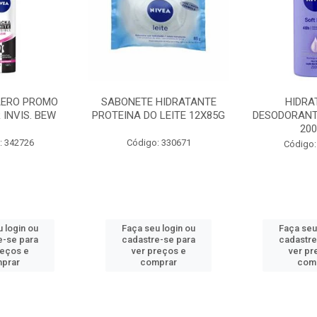
AERO PROMO
SABONETE HIDRATANTE
HIDRA
 INVIS. BEW
PROTEINA DO LEITE 12X85G
DESODORANT
20
: 342726
Código: 330671
Código:
 login ou
Faça seu login ou
Faça seu
e-se para
cadastre-se para
cadastre
reços e
ver preços e
ver pr
prar
comprar
com