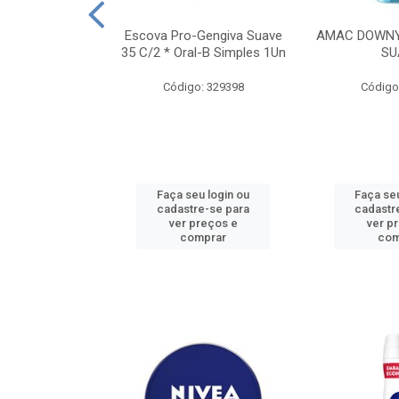
TES ALWAYS
Escova Pro-Gengiva Suave
AMAC DOWNY
AMANHO M, 8
35 C/2 * Oral-B Simples 1Un
SU
DADES
Código: 329398
Código
: 188689
u login ou
Faça seu login ou
Faça seu
e-se para
cadastre-se para
cadastr
reços e
ver preços e
ver p
mprar
comprar
com