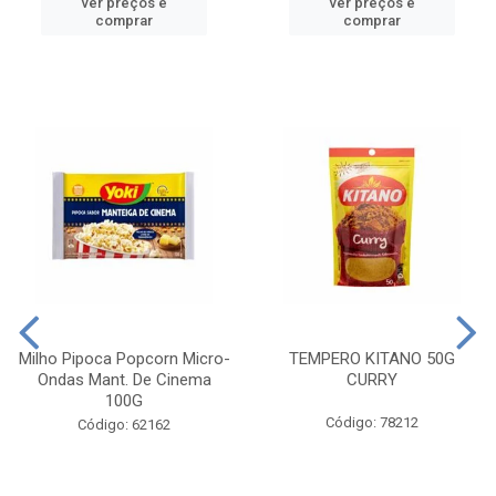
ver preços e
ver preços e
comprar
comprar
Milho Pipoca Popcorn Micro-
TEMPERO KITANO 50G
Ondas Mant. De Cinema
CURRY
100G
Código: 78212
Código: 62162