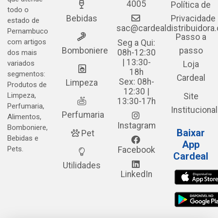
4005
Política de
todo o
Bebidas
Privacidade
estado de
sac@cardealdistribuidora
Pernambuco
Passo a
com artigos
Seg a Qui:
Bomboniere
passo
08h-12:30
dos mais
| 13:30-
variados
Loja
18h
segmentos:
Cardeal
Sex: 08h-
Limpeza
Produtos de
12:30 |
Limpeza,
Site
13:30-17h
Perfumaria,
Institucional
Perfumaria
Alimentos,
Instagram
Bomboniere,
Baixar
Pet
Bebidas e
App
Pets.
Facebook
Cardeal
Utilidades
LinkedIn