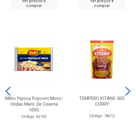
ver preços e
ver preços e
comprar
comprar
Milho Pipoca Popcorn Micro-
TEMPERO KITANO 50G
Ondas Mant. De Cinema
CURRY
100G
Código: 78212
Código: 62162