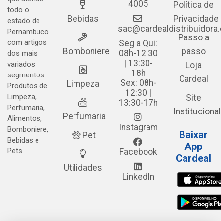
4005
Política de
todo o
Bebidas
Privacidade
estado de
sac@cardealdistribuidora
Pernambuco
Passo a
com artigos
Seg a Qui:
Bomboniere
passo
08h-12:30
dos mais
| 13:30-
variados
Loja
18h
segmentos:
Cardeal
Sex: 08h-
Limpeza
Produtos de
12:30 |
Limpeza,
Site
13:30-17h
Perfumaria,
Institucional
Perfumaria
Alimentos,
Instagram
Bomboniere,
Baixar
Pet
Bebidas e
App
Pets.
Facebook
Cardeal
Utilidades
LinkedIn