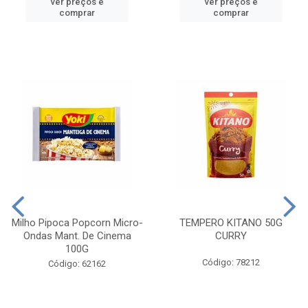
ver preços e
ver preços e
comprar
comprar
Milho Pipoca Popcorn Micro-
TEMPERO KITANO 50G
Ondas Mant. De Cinema
CURRY
100G
Código: 78212
Código: 62162