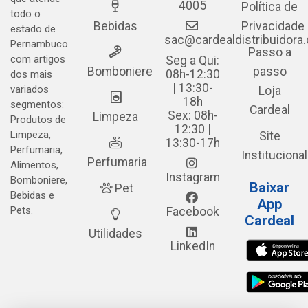
4005
Política de
todo o
Bebidas
Privacidade
estado de
sac@cardealdistribuidora
Pernambuco
Passo a
com artigos
Seg a Qui:
Bomboniere
passo
08h-12:30
dos mais
| 13:30-
variados
Loja
18h
segmentos:
Cardeal
Sex: 08h-
Limpeza
Produtos de
12:30 |
Limpeza,
Site
13:30-17h
Perfumaria,
Institucional
Perfumaria
Alimentos,
Instagram
Bomboniere,
Baixar
Pet
Bebidas e
App
Pets.
Facebook
Cardeal
Utilidades
LinkedIn