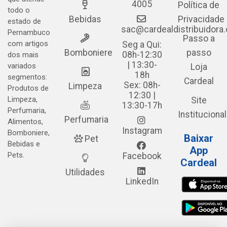
4005
Política de
todo o
Bebidas
Privacidade
estado de
sac@cardealdistribuidora
Pernambuco
Passo a
com artigos
Seg a Qui:
Bomboniere
passo
08h-12:30
dos mais
| 13:30-
variados
Loja
18h
segmentos:
Cardeal
Sex: 08h-
Limpeza
Produtos de
12:30 |
Limpeza,
Site
13:30-17h
Perfumaria,
Institucional
Perfumaria
Alimentos,
Instagram
Bomboniere,
Baixar
Pet
Bebidas e
App
Pets.
Facebook
Cardeal
Utilidades
LinkedIn