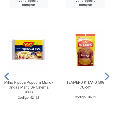
ver preços e
ver preços e
comprar
comprar
Milho Pipoca Popcorn Micro-
TEMPERO KITANO 50G
Ondas Mant. De Cinema
CURRY
100G
Código: 78212
Código: 62162