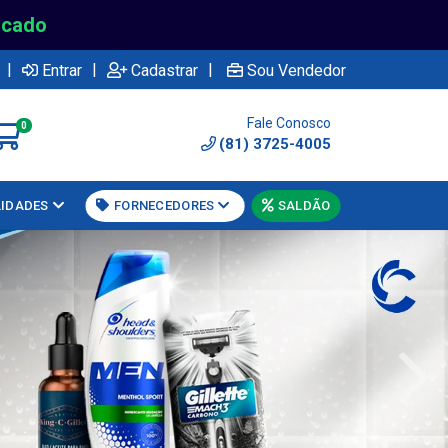
rcado
|
|
|
Entrar
Cadastrar
Sou Vendedor
Fale Conosco
0
(81) 3725-4005
LIDADES
FORNECEDORES
SALDÃO