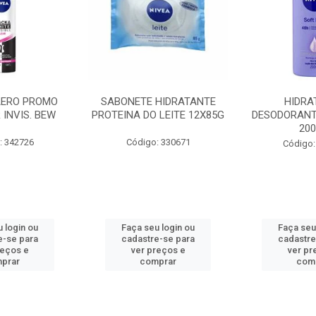
AERO PROMO
SABONETE HIDRATANTE
HIDRA
 INVIS. BEW
PROTEINA DO LEITE 12X85G
DESODORANT
20
: 342726
Código: 330671
Código:
 login ou
Faça seu login ou
Faça seu
e-se para
cadastre-se para
cadastre
reços e
ver preços e
ver pr
prar
comprar
com