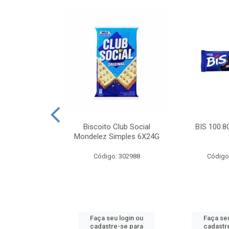
e Royal Simples
Biscoito Club Social
BIS 100.8
00G
Mondelez Simples 6X24G
: 190217
Código: 302988
Código
u login ou
Faça seu login ou
Faça seu
e-se para
cadastre-se para
cadastr