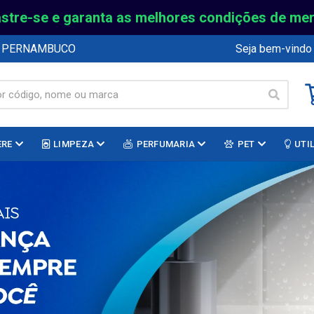
stre-se e garanta as melhores condições de me
E PERNAMBUCO
Seja bem-vindo
ERE
LIMPEZA
PERFUMARIA
PET
UTI