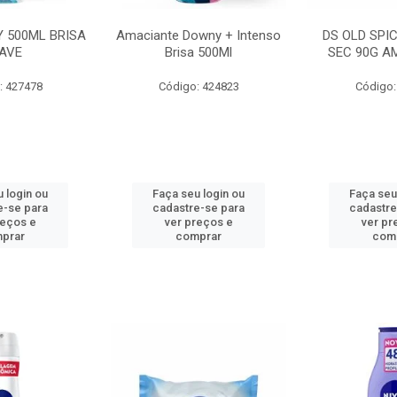
 500ML BRISA
Amaciante Downy + Intenso
DS OLD SPI
AVE
Brisa 500Ml
SEC 90G A
: 427478
Código: 424823
Código:
 login ou
Faça seu login ou
Faça seu
e-se para
cadastre-se para
cadastre
reços e
ver preços e
ver pr
prar
comprar
com