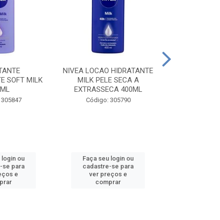
TANTE
NIVEA LOCAO HIDRATANTE
NIVEA LOCAO
E SOFT MILK
MILK PELE SECA A
MILK PEL
0ML
EXTRASSECA 400ML
EXTRASSE
 305847
Código: 305790
Código:
 login ou
Faça seu login ou
Faça seu 
-se para
cadastre-se para
cadastre
eços e
ver preços e
ver pr
prar
comprar
comp