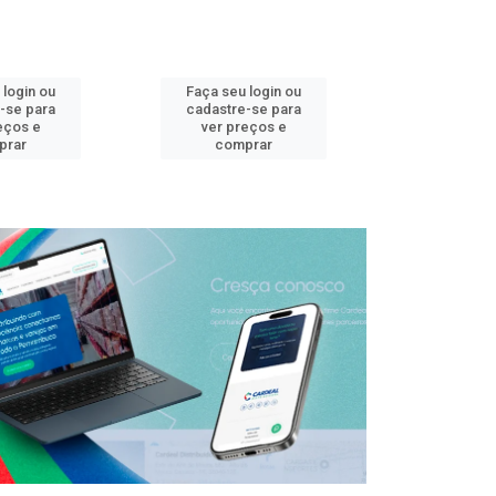
 login ou
Faça seu login ou
Faça seu 
-se para
cadastre-se para
cadastre
eços e
ver preços e
ver pr
prar
comprar
comp