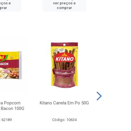
eços e
ver preços e
ver pr
prar
comprar
comp
ca Popcorn
Kitano Canela Em Po 50G
FAROFA DE
 Bacon 100G
BACON YO
: 62189
Código: 10634
Código: