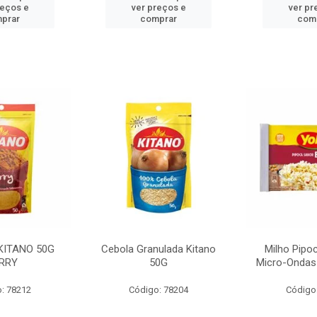
reços e
ver preços e
ver pr
prar
comprar
com
KITANO 50G
Cebola Granulada Kitano
Milho Pipo
RRY
50G
Micro-Ondas
: 78212
Código: 78204
Código