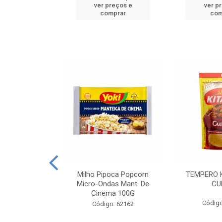
reços e
ver preços e
ver p
mprar
comprar
com
E MANDIOCA
Milho Pipoca Popcorn
TEMPERO 
 TRADICIONAL
Micro-Ondas Mant. De
CU
I 200G
Cinema 100G
Código
: 428198
Código: 62162