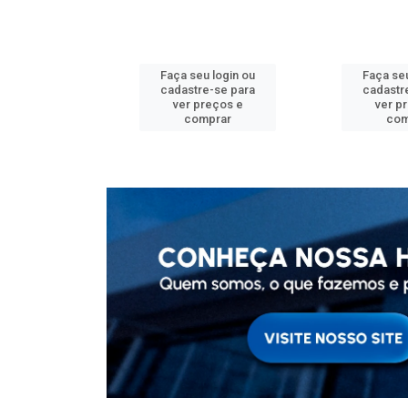
u login ou
Faça seu login ou
Faça seu
e-se para
cadastre-se para
cadastr
reços e
ver preços e
ver p
mprar
comprar
com