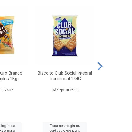
Ouro Branco
Biscoito Club Social Integral
BISCOITO OR
mples 1Kg
Tradicional 144G
MONDELEZ S
 332607
Código: 302996
Código:
 login ou
Faça seu login ou
Faça seu 
-se para
cadastre-se para
cadastre