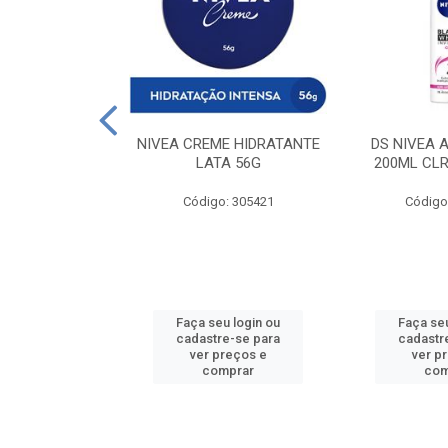
 DESODORANTE
NIVEA CREME HIDRATANTE
DS NIVEA 
H ACTIVE 90ML
LATA 56G
200ML CLR
: 427831
Código: 305421
Código
u login ou
Faça seu login ou
Faça seu
e-se para
cadastre-se para
cadastr
reços e
ver preços e
ver p
mprar
comprar
com