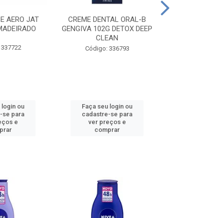
CE AERO JAT
CREME DENTAL ORAL-B
CREME DENT
MADEIRADO
GENGIVA 102G DETOX DEEP
KIDS M
CLEAN
 337722
Código:
Código: 336793
 login ou
Faça seu login ou
Faça seu 
-se para
cadastre-se para
cadastre
eços e
ver preços e
ver pr
prar
comprar
comp