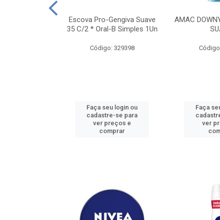
TES ALWAYS
Escova Pro-Gengiva Suave
AMAC DOWNY
AMANHO M, 8
35 C/2 * Oral-B Simples 1Un
SU
DADES
Código: 329398
Código
: 188689
u login ou
Faça seu login ou
Faça seu
e-se para
cadastre-se para
cadastr
reços e
ver preços e
ver p
mprar
comprar
com