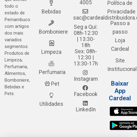
4005
Política de
todo o
Bebidas
Privacidade
estado de
sac@cardealdistribuidora
Pernambuco
Passo a
com artigos
Seg a Qui:
Bomboniere
passo
08h-12:30
dos mais
| 13:30-
variados
Loja
18h
segmentos:
Cardeal
Sex: 08h-
Limpeza
Produtos de
12:30 |
Limpeza,
Site
13:30-17h
Perfumaria,
Institucional
Perfumaria
Alimentos,
Instagram
Bomboniere,
Baixar
Pet
Bebidas e
App
Pets.
Facebook
Cardeal
Utilidades
LinkedIn