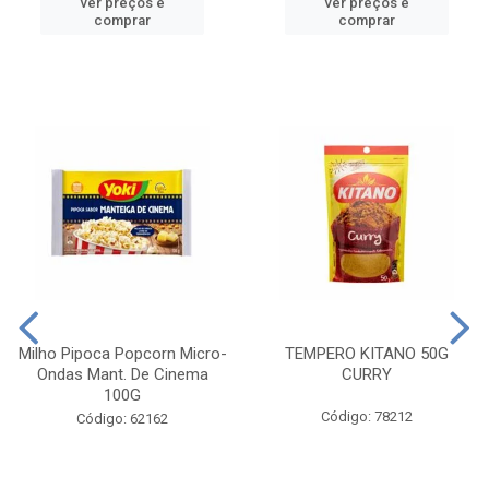
ver preços e
ver preços e
comprar
comprar
Milho Pipoca Popcorn Micro-
TEMPERO KITANO 50G
Ondas Mant. De Cinema
CURRY
100G
Código: 78212
Código: 62162