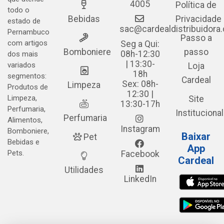
4005
Política de
todo o
Bebidas
Privacidade
estado de
sac@cardealdistribuidora
Pernambuco
Passo a
com artigos
Seg a Qui:
Bomboniere
passo
08h-12:30
dos mais
| 13:30-
variados
Loja
18h
segmentos:
Cardeal
Sex: 08h-
Limpeza
Produtos de
12:30 |
Limpeza,
Site
13:30-17h
Perfumaria,
Institucional
Perfumaria
Alimentos,
Instagram
Bomboniere,
Baixar
Pet
Bebidas e
App
Pets.
Facebook
Cardeal
Utilidades
LinkedIn