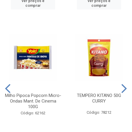
ver preços e
ver preços e
comprar
comprar
Milho Pipoca Popcorn Micro-
TEMPERO KITANO 50G
Ondas Mant. De Cinema
CURRY
100G
Código: 78212
Código: 62162