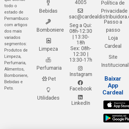
4005
Política de
todo o
Bebidas
Privacidade
estado de
sac@cardealdistribuidora
Pernambuco
Passo a
com artigos
Seg a Qui:
Bomboniere
passo
08h-12:30
dos mais
| 13:30-
variados
Loja
18h
segmentos:
Cardeal
Sex: 08h-
Limpeza
Produtos de
12:30 |
Limpeza,
Site
13:30-17h
Perfumaria,
Institucional
Perfumaria
Alimentos,
Instagram
Bomboniere,
Baixar
Pet
Bebidas e
App
Pets.
Facebook
Cardeal
Utilidades
LinkedIn