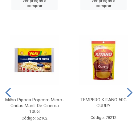
ver preços e
ver preços e
comprar
comprar
Milho Pipoca Popcorn Micro-
TEMPERO KITANO 50G
Ondas Mant. De Cinema
CURRY
100G
Código: 78212
Código: 62162