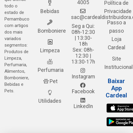
4005
Política de
todo o
Bebidas
Privacidade
estado de
sac@cardealdistribuidora
Pernambuco
Passo a
com artigos
Seg a Qui:
Bomboniere
passo
08h-12:30
dos mais
| 13:30-
variados
Loja
18h
segmentos:
Cardeal
Sex: 08h-
Limpeza
Produtos de
12:30 |
Limpeza,
Site
13:30-17h
Perfumaria,
Institucional
Perfumaria
Alimentos,
Instagram
Bomboniere,
Baixar
Pet
Bebidas e
App
Pets.
Facebook
Cardeal
Utilidades
LinkedIn