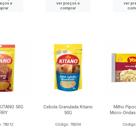
reços e
ver preços e
ver pr
prar
comprar
com
KITANO 50G
Cebola Granulada Kitano
Milho Pipo
RRY
50G
Micro-Ondas
: 78212
Código: 78204
Código