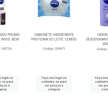
AERO PROMO
SABONETE HIDRATANTE
HIDRA
 INVIS. BEW
PROTEINA DO LEITE 12X85G
DESODORANT
20
: 342726
Código: 330671
Código:
 login ou
Faça seu login ou
Faça seu
e-se para
cadastre-se para
cadastre
reços e
ver preços e
ver pr
prar
comprar
com