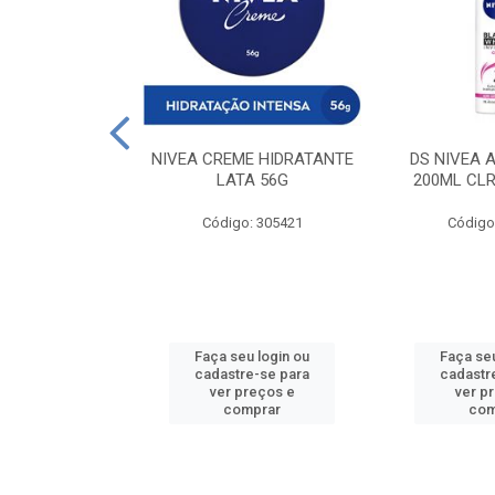
 DESODORANTE
NIVEA CREME HIDRATANTE
DS NIVEA 
H ACTIVE 90ML
LATA 56G
200ML CLR
: 427831
Código: 305421
Código
u login ou
Faça seu login ou
Faça seu
e-se para
cadastre-se para
cadastr
reços e
ver preços e
ver p
mprar
comprar
com