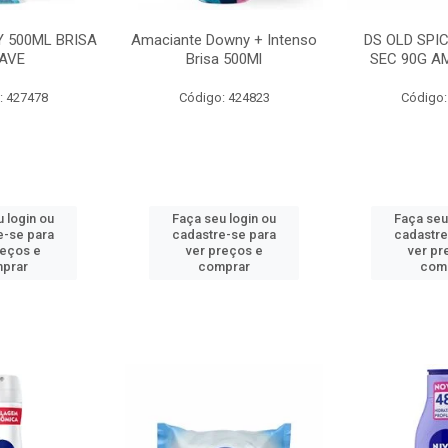
 500ML BRISA
Amaciante Downy + Intenso
DS OLD SPI
AVE
Brisa 500Ml
SEC 90G A
: 427478
Código: 424823
Código:
 login ou
Faça seu login ou
Faça seu
e-se para
cadastre-se para
cadastre
reços e
ver preços e
ver pr
prar
comprar
com