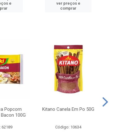
eços e
ver preços e
ver pr
prar
comprar
comp
ca Popcorn
Kitano Canela Em Po 50G
FAROFA DE
 Bacon 100G
BACON YO
: 62189
Código: 10634
Código: