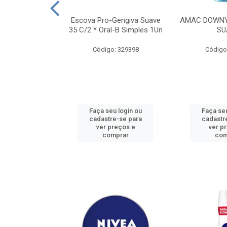
TES ALWAYS
Escova Pro-Gengiva Suave
AMAC DOWNY
AMANHO M, 8
35 C/2 * Oral-B Simples 1Un
SU
DADES
Código: 329398
Código
: 188689
u login ou
Faça seu login ou
Faça seu
e-se para
cadastre-se para
cadastr
reços e
ver preços e
ver p
mprar
comprar
com