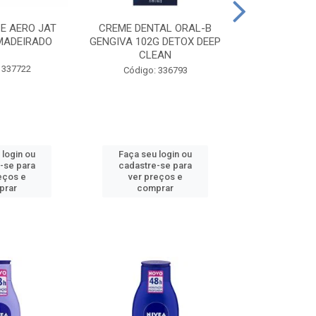
CE AERO JAT
CREME DENTAL ORAL-B
CREME DENT
MADEIRADO
GENGIVA 102G DETOX DEEP
KIDS M
CLEAN
 337722
Código:
Código: 336793
 login ou
Faça seu login ou
Faça seu 
-se para
cadastre-se para
cadastre
eços e
ver preços e
ver pr
prar
comprar
comp