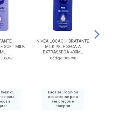
TANTE
NIVEA LOCAO HIDRATANTE
NIVEA LOCAO
E SOFT MILK
MILK PELE SECA A
MILK PEL
0ML
EXTRASSECA 400ML
EXTRASSE
 305847
Código: 305790
Código:
 login ou
Faça seu login ou
Faça seu 
-se para
cadastre-se para
cadastre
eços e
ver preços e
ver pr
prar
comprar
comp