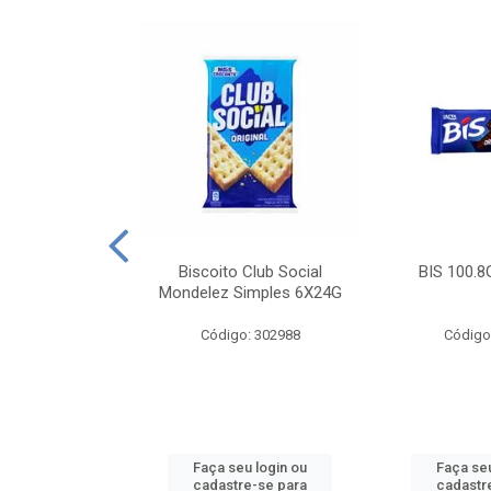
e Royal Simples
Biscoito Club Social
BIS 100.8
00G
Mondelez Simples 6X24G
: 190217
Código: 302988
Código
u login ou
Faça seu login ou
Faça seu
e-se para
cadastre-se para
cadastr