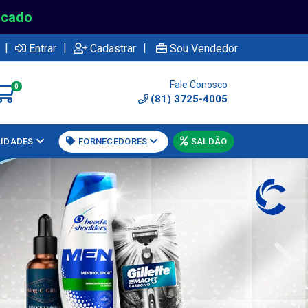
rcado
|
|
|
Entrar
Cadastrar
Sou Vendedor
Fale Conosco
0
(81) 3725-4005
LIDADES
FORNECEDORES
SALDÃO