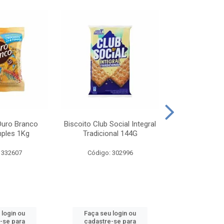
Ouro Branco
Biscoito Club Social Integral
BISCOITO OR
mples 1Kg
Tradicional 144G
MONDELEZ S
 332607
Código: 302996
Código:
 login ou
Faça seu login ou
Faça seu 
-se para
cadastre-se para
cadastre