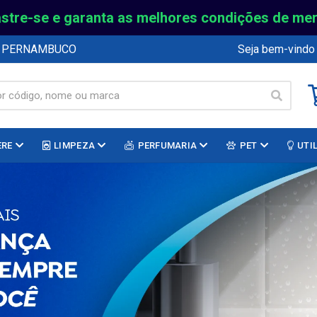
stre-se e garanta as melhores condições de me
E PERNAMBUCO
Seja bem-vindo
ERE
LIMPEZA
PERFUMARIA
PET
UTI