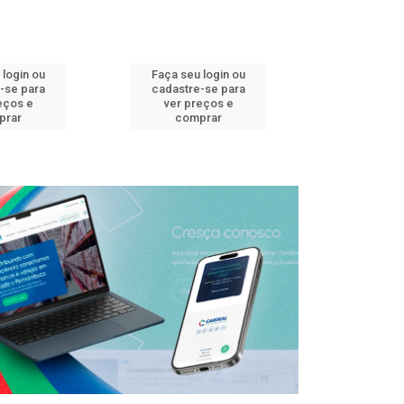
 login ou
Faça seu login ou
Faça seu 
-se para
cadastre-se para
cadastre
eços e
ver preços e
ver pr
prar
comprar
comp