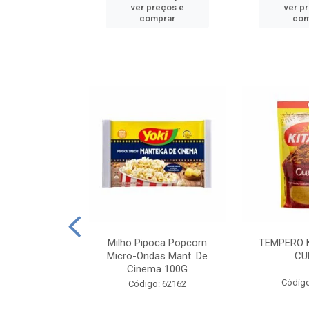
reços e
ver preços e
ver p
mprar
comprar
com
E MANDIOCA
Milho Pipoca Popcorn
TEMPERO 
 TRADICIONAL
Micro-Ondas Mant. De
CU
I 200G
Cinema 100G
Código
: 428198
Código: 62162