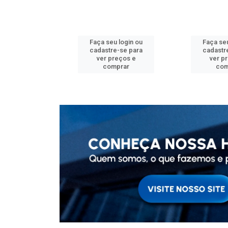
u login ou
Faça seu login ou
Faça seu
e-se para
cadastre-se para
cadastr
reços e
ver preços e
ver p
mprar
comprar
com