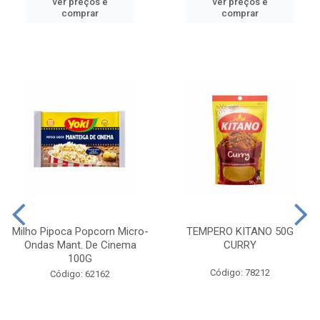
ver preços e
ver preços e
comprar
comprar
Milho Pipoca Popcorn Micro-
TEMPERO KITANO 50G
Ondas Mant. De Cinema
CURRY
100G
Código: 78212
Código: 62162