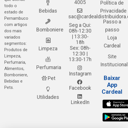
4005
Política de
todo o
Bebidas
Privacidade
estado de
sac@cardealdistribuidora
Pernambuco
Passo a
com artigos
Seg a Qui:
Bomboniere
passo
08h-12:30
dos mais
| 13:30-
variados
Loja
18h
segmentos:
Cardeal
Sex: 08h-
Limpeza
Produtos de
12:30 |
Limpeza,
Site
13:30-17h
Perfumaria,
Institucional
Perfumaria
Alimentos,
Instagram
Bomboniere,
Baixar
Pet
Bebidas e
App
Pets.
Facebook
Cardeal
Utilidades
LinkedIn