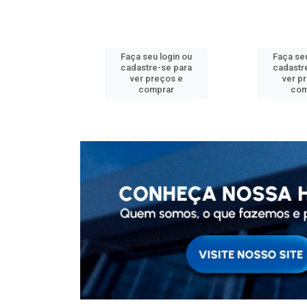
u login ou
Faça seu login ou
Faça seu
e-se para
cadastre-se para
cadastr
reços e
ver preços e
ver p
mprar
comprar
com