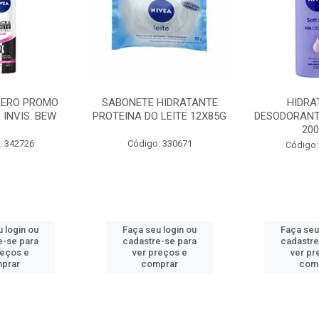
AERO PROMO
SABONETE HIDRATANTE
HIDRA
 INVIS. BEW
PROTEINA DO LEITE 12X85G
DESODORANT
20
: 342726
Código: 330671
Código:
 login ou
Faça seu login ou
Faça seu
e-se para
cadastre-se para
cadastre
reços e
ver preços e
ver pr
prar
comprar
com