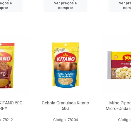
reços e
ver preços e
ver pr
prar
comprar
com
KITANO 50G
Cebola Granulada Kitano
Milho Pipo
RRY
50G
Micro-Ondas
: 78212
Código: 78204
Código