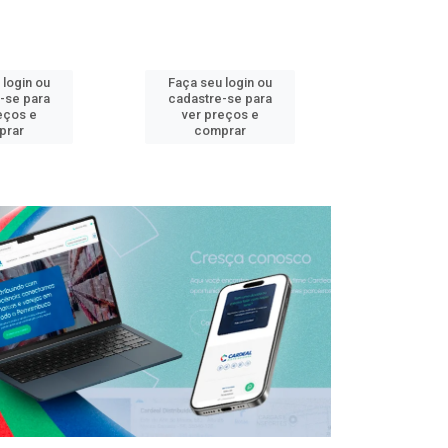
 login ou
Faça seu login ou
Faça seu 
-se para
cadastre-se para
cadastre
eços e
ver preços e
ver pr
prar
comprar
comp