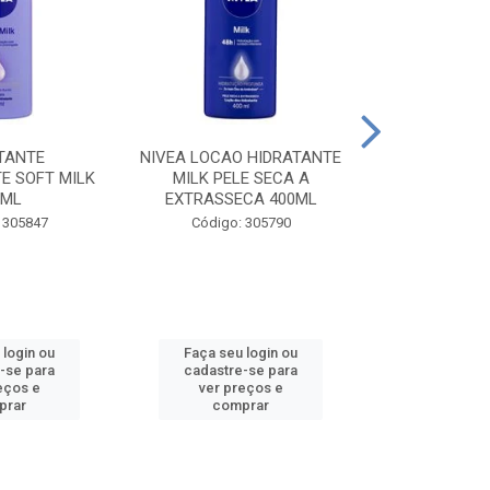
TANTE
NIVEA LOCAO HIDRATANTE
NIVEA LOCAO
E SOFT MILK
MILK PELE SECA A
MILK PEL
0ML
EXTRASSECA 400ML
EXTRASSE
 305847
Código: 305790
Código:
 login ou
Faça seu login ou
Faça seu 
-se para
cadastre-se para
cadastre
eços e
ver preços e
ver pr
prar
comprar
comp