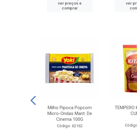
reços e
ver preços e
ver p
mprar
comprar
com
E MANDIOCA
Milho Pipoca Popcorn
TEMPERO 
 TRADICIONAL
Micro-Ondas Mant. De
CU
I 200G
Cinema 100G
Código
: 428198
Código: 62162