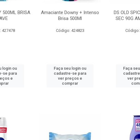
 500ML BRISA
Amaciante Downy + Intenso
DS OLD SPI
AVE
Brisa 500Ml
SEC 90G A
: 427478
Código: 424823
Código:
 login ou
Faça seu login ou
Faça seu
e-se para
cadastre-se para
cadastre
reços e
ver preços e
ver pr
prar
comprar
com