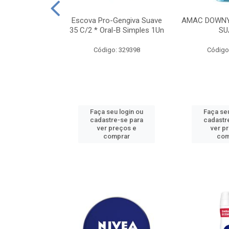
TES ALWAYS
Escova Pro-Gengiva Suave
AMAC DOWNY
AMANHO M, 8
35 C/2 * Oral-B Simples 1Un
SU
DADES
Código: 329398
Código
: 188689
u login ou
Faça seu login ou
Faça seu
e-se para
cadastre-se para
cadastr
reços e
ver preços e
ver p
mprar
comprar
com