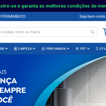
stre-se e garanta as melhores condições de me
E PERNAMBUCO
Seja bem-vindo
ERE
LIMPEZA
PERFUMARIA
PET
UTI