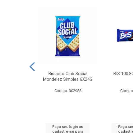
e Royal Simples
Biscoito Club Social
BIS 100.8
00G
Mondelez Simples 6X24G
: 190217
Código: 302988
Código
u login ou
Faça seu login ou
Faça seu
e-se para
cadastre-se para
cadastr