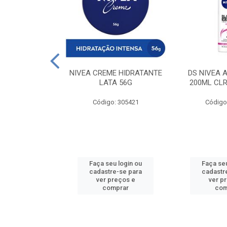
 DESODORANTE
NIVEA CREME HIDRATANTE
DS NIVEA 
H ACTIVE 90ML
LATA 56G
200ML CLR
: 427831
Código: 305421
Código
u login ou
Faça seu login ou
Faça seu
e-se para
cadastre-se para
cadastr
reços e
ver preços e
ver p
mprar
comprar
com