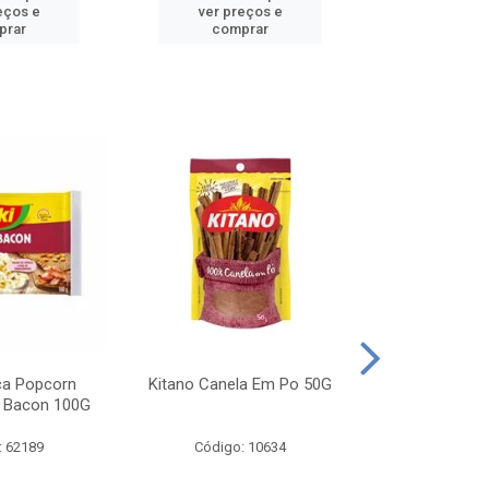
eços e
ver preços e
ver pr
prar
comprar
comp
ca Popcorn
Kitano Canela Em Po 50G
FAROFA DE
 Bacon 100G
BACON YO
: 62189
Código: 10634
Código: