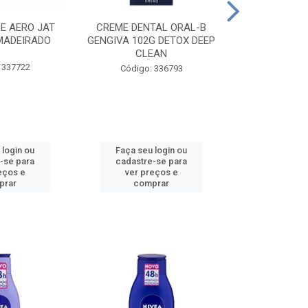
CE AERO JAT
CREME DENTAL ORAL-B
CREME DENT
MADEIRADO
GENGIVA 102G DETOX DEEP
KIDS M
CLEAN
 337722
Código:
Código: 336793
 login ou
Faça seu login ou
Faça seu 
-se para
cadastre-se para
cadastre
eços e
ver preços e
ver pr
prar
comprar
comp