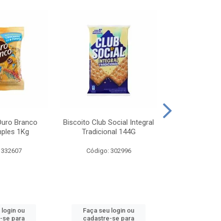
Ouro Branco
Biscoito Club Social Integral
BISCOITO OR
mples 1Kg
Tradicional 144G
MONDELEZ S
 332607
Código: 302996
Código:
 login ou
Faça seu login ou
Faça seu 
-se para
cadastre-se para
cadastre