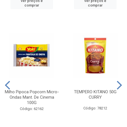
ver preços e
ver preços e
comprar
comprar
Milho Pipoca Popcorn Micro-
TEMPERO KITANO 50G
Ondas Mant. De Cinema
CURRY
100G
Código: 78212
Código: 62162