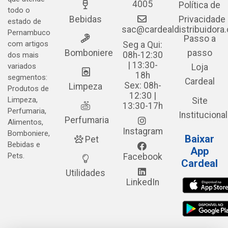
4005
Política de
todo o
Bebidas
Privacidade
estado de
sac@cardealdistribuidora
Pernambuco
Passo a
com artigos
Seg a Qui:
Bomboniere
passo
08h-12:30
dos mais
| 13:30-
variados
Loja
18h
segmentos:
Cardeal
Sex: 08h-
Limpeza
Produtos de
12:30 |
Limpeza,
Site
13:30-17h
Perfumaria,
Institucional
Perfumaria
Alimentos,
Instagram
Bomboniere,
Baixar
Pet
Bebidas e
App
Pets.
Facebook
Cardeal
Utilidades
LinkedIn