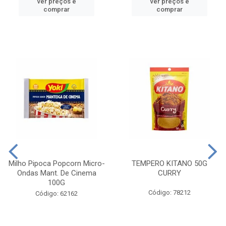
ver preços e
ver preços e
comprar
comprar
Milho Pipoca Popcorn Micro-
TEMPERO KITANO 50G
Ondas Mant. De Cinema
CURRY
100G
Código: 78212
Código: 62162