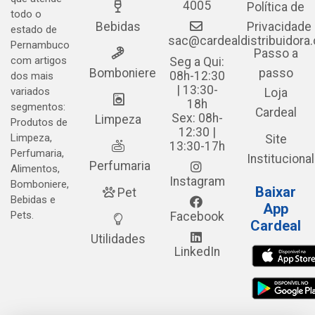
4005
Política de
todo o
Bebidas
Privacidade
estado de
sac@cardealdistribuidora
Pernambuco
Passo a
com artigos
Seg a Qui:
Bomboniere
passo
08h-12:30
dos mais
| 13:30-
variados
Loja
18h
segmentos:
Cardeal
Sex: 08h-
Limpeza
Produtos de
12:30 |
Limpeza,
Site
13:30-17h
Perfumaria,
Institucional
Perfumaria
Alimentos,
Instagram
Bomboniere,
Baixar
Pet
Bebidas e
App
Pets.
Facebook
Cardeal
Utilidades
LinkedIn