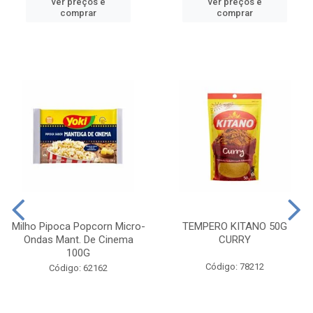
ver preços e
ver preços e
comprar
comprar
Milho Pipoca Popcorn Micro-
TEMPERO KITANO 50G
Ondas Mant. De Cinema
CURRY
100G
Código: 78212
Código: 62162