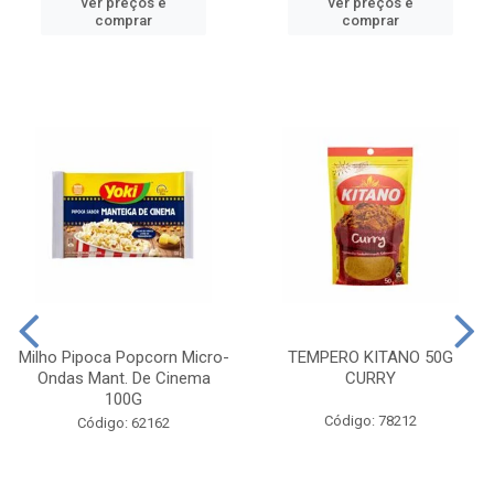
ver preços e
ver preços e
comprar
comprar
Milho Pipoca Popcorn Micro-
TEMPERO KITANO 50G
Ondas Mant. De Cinema
CURRY
100G
Código: 78212
Código: 62162