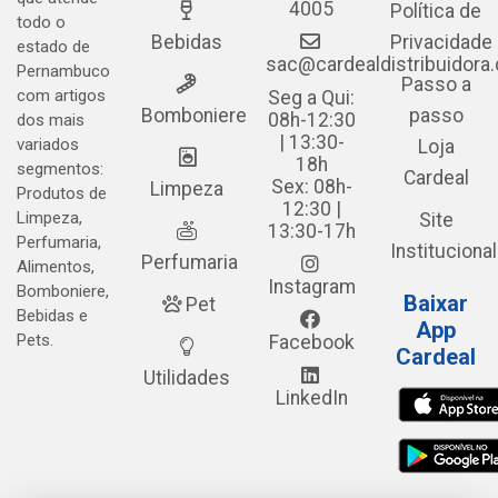
4005
Política de
todo o
Bebidas
Privacidade
estado de
sac@cardealdistribuidora
Pernambuco
Passo a
com artigos
Seg a Qui:
Bomboniere
passo
08h-12:30
dos mais
| 13:30-
variados
Loja
18h
segmentos:
Cardeal
Sex: 08h-
Limpeza
Produtos de
12:30 |
Limpeza,
Site
13:30-17h
Perfumaria,
Institucional
Perfumaria
Alimentos,
Instagram
Bomboniere,
Baixar
Pet
Bebidas e
App
Pets.
Facebook
Cardeal
Utilidades
LinkedIn