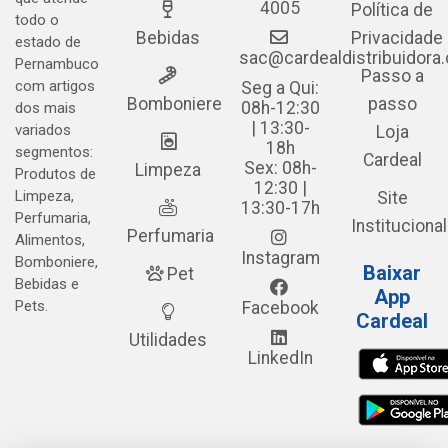
4005
Política de
todo o
Bebidas
Privacidade
estado de
sac@cardealdistribuidora
Pernambuco
Passo a
com artigos
Seg a Qui:
Bomboniere
passo
08h-12:30
dos mais
| 13:30-
variados
Loja
18h
segmentos:
Cardeal
Sex: 08h-
Limpeza
Produtos de
12:30 |
Limpeza,
Site
13:30-17h
Perfumaria,
Institucional
Perfumaria
Alimentos,
Instagram
Bomboniere,
Baixar
Pet
Bebidas e
App
Pets.
Facebook
Cardeal
Utilidades
LinkedIn