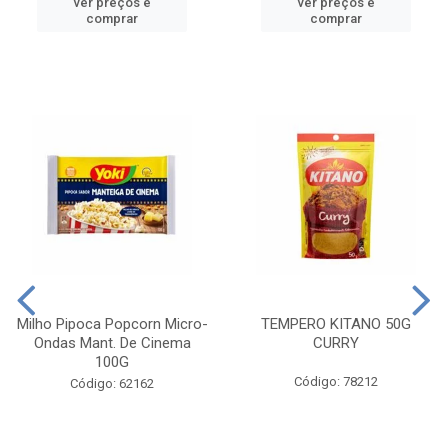
ver preços e
ver preços e
comprar
comprar
Milho Pipoca Popcorn Micro-
TEMPERO KITANO 50G
Ondas Mant. De Cinema
CURRY
100G
Código: 78212
Código: 62162