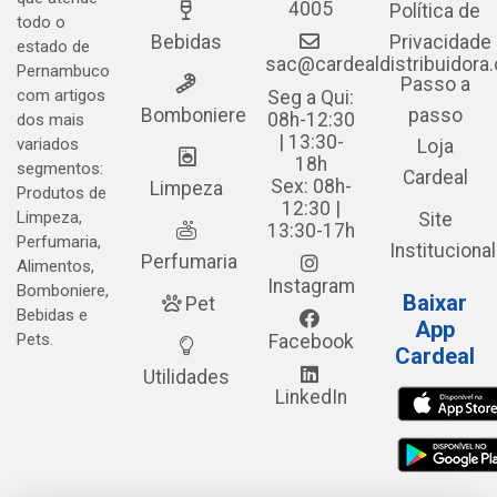
4005
Política de
todo o
Bebidas
Privacidade
estado de
sac@cardealdistribuidora
Pernambuco
Passo a
com artigos
Seg a Qui:
Bomboniere
passo
08h-12:30
dos mais
| 13:30-
variados
Loja
18h
segmentos:
Cardeal
Sex: 08h-
Limpeza
Produtos de
12:30 |
Limpeza,
Site
13:30-17h
Perfumaria,
Institucional
Perfumaria
Alimentos,
Instagram
Bomboniere,
Baixar
Pet
Bebidas e
App
Pets.
Facebook
Cardeal
Utilidades
LinkedIn