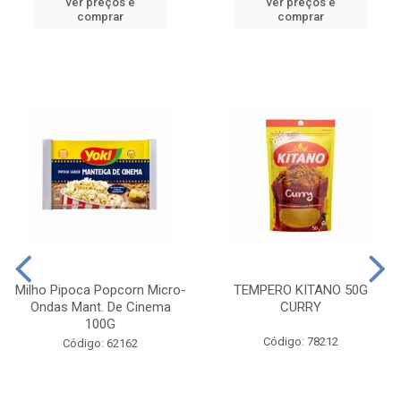
ver preços e
ver preços e
comprar
comprar
Milho Pipoca Popcorn Micro-
TEMPERO KITANO 50G
Ondas Mant. De Cinema
CURRY
100G
Código: 78212
Código: 62162