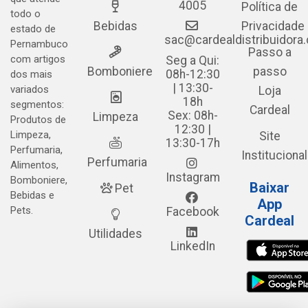
4005
Política de
todo o
Bebidas
Privacidade
estado de
sac@cardealdistribuidora
Pernambuco
Passo a
com artigos
Seg a Qui:
Bomboniere
passo
08h-12:30
dos mais
| 13:30-
variados
Loja
18h
segmentos:
Cardeal
Sex: 08h-
Limpeza
Produtos de
12:30 |
Limpeza,
Site
13:30-17h
Perfumaria,
Institucional
Perfumaria
Alimentos,
Instagram
Bomboniere,
Baixar
Pet
Bebidas e
App
Pets.
Facebook
Cardeal
Utilidades
LinkedIn