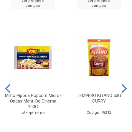
ver preços e
ver preços e
comprar
comprar
Milho Pipoca Popcorn Micro-
TEMPERO KITANO 50G
Ondas Mant. De Cinema
CURRY
100G
Código: 78212
Código: 62162