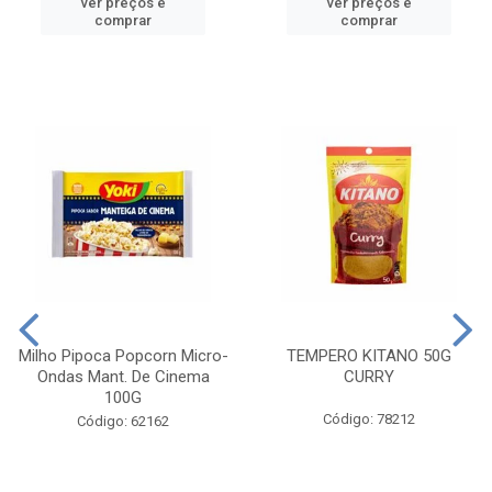
ver preços e
ver preços e
comprar
comprar
Milho Pipoca Popcorn Micro-
TEMPERO KITANO 50G
Ondas Mant. De Cinema
CURRY
100G
Código: 78212
Código: 62162