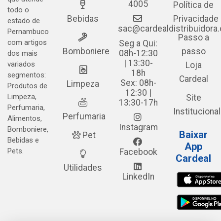
4005
Política de
todo o
Bebidas
Privacidade
estado de
sac@cardealdistribuidora
Pernambuco
Passo a
com artigos
Seg a Qui:
Bomboniere
passo
08h-12:30
dos mais
| 13:30-
variados
Loja
18h
segmentos:
Cardeal
Sex: 08h-
Limpeza
Produtos de
12:30 |
Limpeza,
Site
13:30-17h
Perfumaria,
Institucional
Perfumaria
Alimentos,
Instagram
Bomboniere,
Baixar
Pet
Bebidas e
App
Pets.
Facebook
Cardeal
Utilidades
LinkedIn