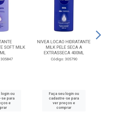
TANTE
NIVEA LOCAO HIDRATANTE
NIVEA LOCAO
E SOFT MILK
MILK PELE SECA A
MILK PEL
0ML
EXTRASSECA 400ML
EXTRASSE
 305847
Código: 305790
Código:
 login ou
Faça seu login ou
Faça seu 
-se para
cadastre-se para
cadastre
eços e
ver preços e
ver pr
prar
comprar
comp