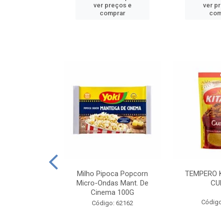
reços e
ver preços e
ver p
mprar
comprar
com
E MANDIOCA
Milho Pipoca Popcorn
TEMPERO 
 TRADICIONAL
Micro-Ondas Mant. De
CU
I 200G
Cinema 100G
Código
: 428198
Código: 62162