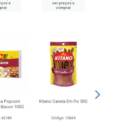
eços e
ver preços e
ver pr
prar
comprar
comp
ca Popcorn
Kitano Canela Em Po 50G
FAROFA DE
 Bacon 100G
BACON YO
: 62189
Código: 10634
Código: