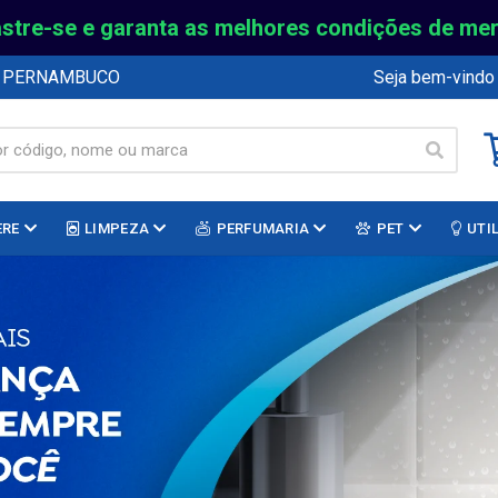
stre-se e garanta as melhores condições de me
E PERNAMBUCO
Seja bem-vindo
ERE
LIMPEZA
PERFUMARIA
PET
UTI