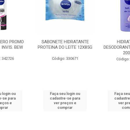
AERO PROMO
SABONETE HIDRATANTE
HIDRA
 INVIS. BEW
PROTEINA DO LEITE 12X85G
DESODORANT
20
: 342726
Código: 330671
Código:
 login ou
Faça seu login ou
Faça seu
e-se para
cadastre-se para
cadastre
reços e
ver preços e
ver pr
prar
comprar
com