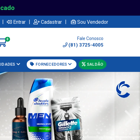
rcado
|
|
|
Entrar
Cadastrar
Sou Vendedor
Fale Conosco
0
(81) 3725-4005
LIDADES
FORNECEDORES
SALDÃO