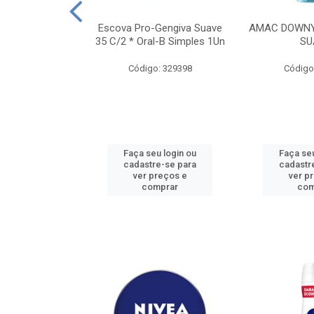
TES ALWAYS
Escova Pro-Gengiva Suave
AMAC DOWNY
AMANHO M, 8
35 C/2 * Oral-B Simples 1Un
SU
DADES
Código: 329398
Código
: 188689
u login ou
Faça seu login ou
Faça seu
e-se para
cadastre-se para
cadastr
reços e
ver preços e
ver p
mprar
comprar
com