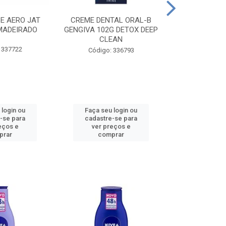
CE AERO JAT
CREME DENTAL ORAL-B
CREME DENT
MADEIRADO
GENGIVA 102G DETOX DEEP
KIDS M
CLEAN
 337722
Código:
Código: 336793
 login ou
Faça seu login ou
Faça seu 
-se para
cadastre-se para
cadastre
eços e
ver preços e
ver pr
prar
comprar
comp