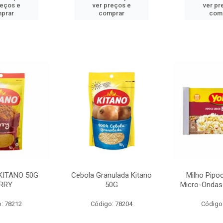
reços e
ver preços e
ver pr
prar
comprar
com
KITANO 50G
Cebola Granulada Kitano
Milho Pipo
RRY
50G
Micro-Ondas
: 78212
Código: 78204
Código