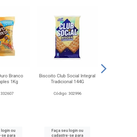
Ouro Branco
Biscoito Club Social Integral
BISCOITO OR
mples 1Kg
Tradicional 144G
MONDELEZ S
 332607
Código: 302996
Código:
 login ou
Faça seu login ou
Faça seu 
-se para
cadastre-se para
cadastre