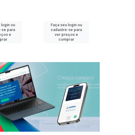
 login ou
Faça seu login ou
Faça seu 
-se para
cadastre-se para
cadastre
eços e
ver preços e
ver pr
prar
comprar
comp