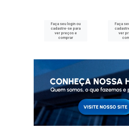
u login ou
Faça seu login ou
Faça seu
e-se para
cadastre-se para
cadastr
reços e
ver preços e
ver p
mprar
comprar
com