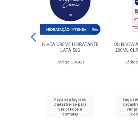
 DESODORANTE
NIVEA CREME HIDRATANTE
DS NIVEA 
H ACTIVE 90ML
LATA 56G
200ML CLR
: 427831
Código: 305421
Código
u login ou
Faça seu login ou
Faça seu
e-se para
cadastre-se para
cadastr
reços e
ver preços e
ver p
mprar
comprar
com