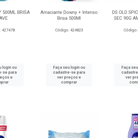
 500ML BRISA
Amaciante Downy + Intenso
DS OLD SPI
AVE
Brisa 500Ml
SEC 90G A
: 427478
Código: 424823
Código:
 login ou
Faça seu login ou
Faça seu
e-se para
cadastre-se para
cadastre
reços e
ver preços e
ver pr
prar
comprar
com