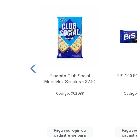
e Royal Simples
Biscoito Club Social
BIS 100.8
00G
Mondelez Simples 6X24G
: 190217
Código: 302988
Código
u login ou
Faça seu login ou
Faça seu
e-se para
cadastre-se para
cadastr