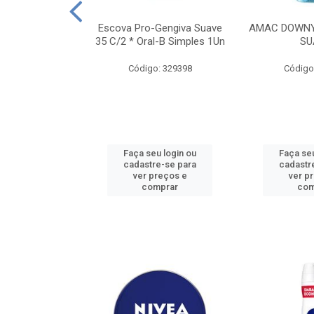
TES ALWAYS
Escova Pro-Gengiva Suave
AMAC DOWNY
AMANHO M, 8
35 C/2 * Oral-B Simples 1Un
SU
DADES
Código: 329398
Código
: 188689
u login ou
Faça seu login ou
Faça seu
e-se para
cadastre-se para
cadastr
reços e
ver preços e
ver p
mprar
comprar
com