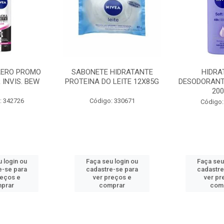
AERO PROMO
SABONETE HIDRATANTE
HIDRA
 INVIS. BEW
PROTEINA DO LEITE 12X85G
DESODORANT
20
: 342726
Código: 330671
Código:
 login ou
Faça seu login ou
Faça seu
e-se para
cadastre-se para
cadastre
reços e
ver preços e
ver pr
prar
comprar
com