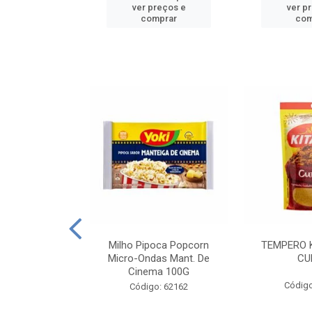
reços e
ver preços e
ver p
mprar
comprar
com
E MANDIOCA
Milho Pipoca Popcorn
TEMPERO 
 TRADICIONAL
Micro-Ondas Mant. De
CU
I 200G
Cinema 100G
Código
: 428198
Código: 62162