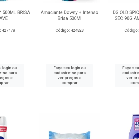
 500ML BRISA
Amaciante Downy + Intenso
DS OLD SPI
AVE
Brisa 500Ml
SEC 90G A
: 427478
Código: 424823
Código:
 login ou
Faça seu login ou
Faça seu
e-se para
cadastre-se para
cadastre
reços e
ver preços e
ver pr
prar
comprar
com