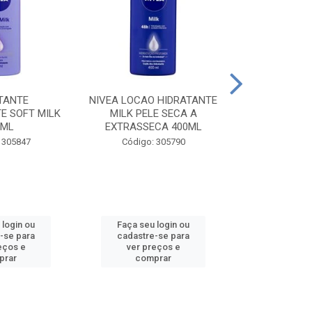
TANTE
NIVEA LOCAO HIDRATANTE
NIVEA LOCAO
E SOFT MILK
MILK PELE SECA A
MILK PEL
0ML
EXTRASSECA 400ML
EXTRASSE
 305847
Código: 305790
Código:
 login ou
Faça seu login ou
Faça seu 
-se para
cadastre-se para
cadastre
eços e
ver preços e
ver pr
prar
comprar
comp