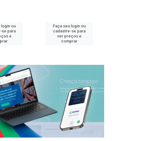
 login ou
Faça seu login ou
Faça seu 
-se para
cadastre-se para
cadastre
eços e
ver preços e
ver pr
prar
comprar
comp