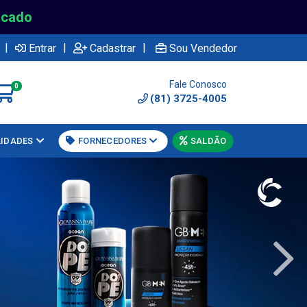
rcado
|
|
|
Entrar
Cadastrar
Sou Vendedor
Fale Conosco
0
(81) 3725-4005
LIDADES
FORNECEDORES
SALDÃO