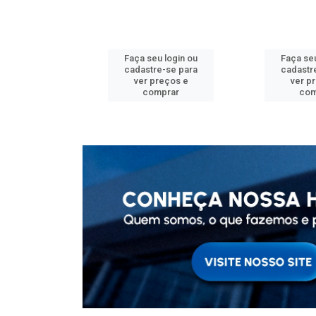
u login ou
Faça seu login ou
Faça seu
e-se para
cadastre-se para
cadastr
reços e
ver preços e
ver p
mprar
comprar
com