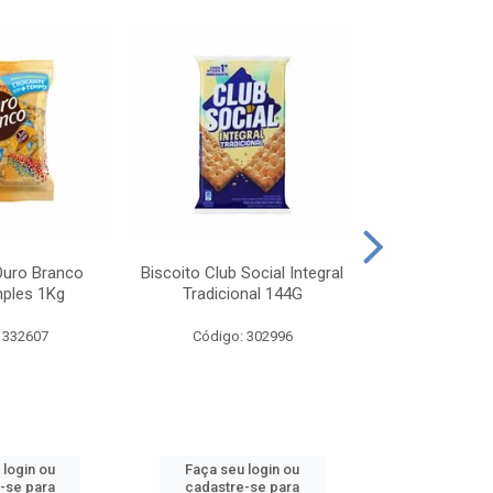
Ouro Branco
Biscoito Club Social Integral
BISCOITO OR
mples 1Kg
Tradicional 144G
MONDELEZ S
 332607
Código: 302996
Código:
 login ou
Faça seu login ou
Faça seu 
-se para
cadastre-se para
cadastre