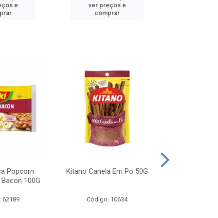
eços e
ver preços e
ver pr
prar
comprar
comp
ca Popcorn
Kitano Canela Em Po 50G
FAROFA DE
 Bacon 100G
BACON YO
: 62189
Código: 10634
Código: