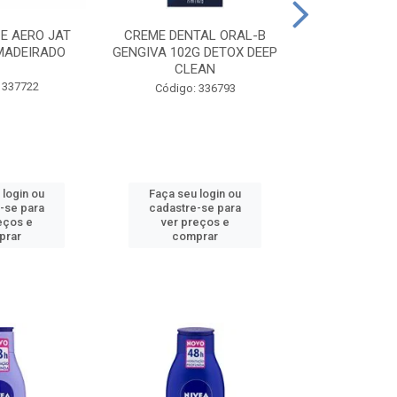
CE AERO JAT
CREME DENTAL ORAL-B
CREME DENT
MADEIRADO
GENGIVA 102G DETOX DEEP
KIDS M
CLEAN
 337722
Código:
Código: 336793
 login ou
Faça seu login ou
Faça seu 
-se para
cadastre-se para
cadastre
eços e
ver preços e
ver pr
prar
comprar
comp