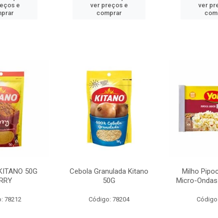
reços e
ver preços e
ver pr
prar
comprar
com
KITANO 50G
Cebola Granulada Kitano
Milho Pipo
RRY
50G
Micro-Ondas
: 78212
Código: 78204
Código