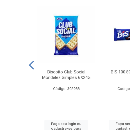
e Royal Simples
Biscoito Club Social
BIS 100.8
00G
Mondelez Simples 6X24G
: 190217
Código: 302988
Código
u login ou
Faça seu login ou
Faça seu
e-se para
cadastre-se para
cadastr