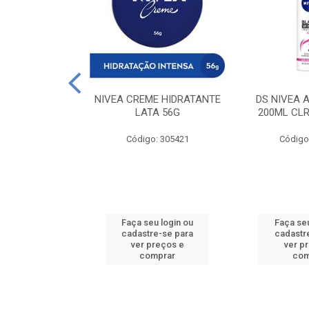
 DESODORANTE
NIVEA CREME HIDRATANTE
DS NIVEA 
H ACTIVE 90ML
LATA 56G
200ML CLR
: 427831
Código: 305421
Código
u login ou
Faça seu login ou
Faça seu
e-se para
cadastre-se para
cadastr
reços e
ver preços e
ver p
mprar
comprar
com