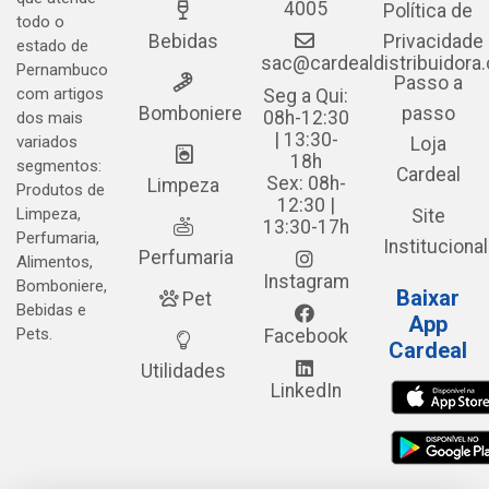
4005
Política de
todo o
Bebidas
Privacidade
estado de
sac@cardealdistribuidora
Pernambuco
Passo a
com artigos
Seg a Qui:
Bomboniere
passo
08h-12:30
dos mais
| 13:30-
variados
Loja
18h
segmentos:
Cardeal
Sex: 08h-
Limpeza
Produtos de
12:30 |
Limpeza,
Site
13:30-17h
Perfumaria,
Institucional
Perfumaria
Alimentos,
Instagram
Bomboniere,
Baixar
Pet
Bebidas e
App
Pets.
Facebook
Cardeal
Utilidades
LinkedIn