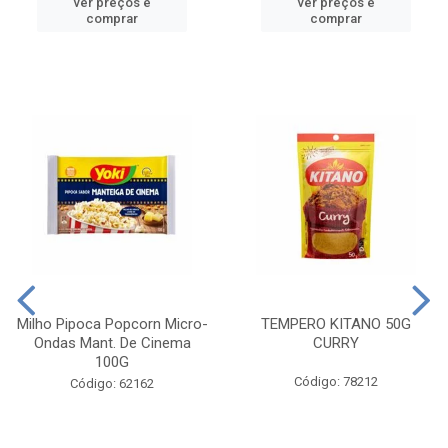
ver preços e
ver preços e
comprar
comprar
Milho Pipoca Popcorn Micro-
TEMPERO KITANO 50G
Ondas Mant. De Cinema
CURRY
100G
Código: 78212
Código: 62162