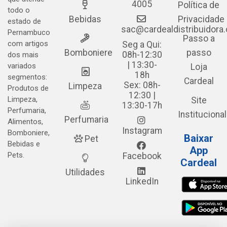
4005
Política de
todo o
Bebidas
Privacidade
estado de
sac@cardealdistribuidora
Pernambuco
Passo a
com artigos
Seg a Qui:
Bomboniere
passo
08h-12:30
dos mais
| 13:30-
variados
Loja
18h
segmentos:
Cardeal
Sex: 08h-
Limpeza
Produtos de
12:30 |
Limpeza,
Site
13:30-17h
Perfumaria,
Institucional
Perfumaria
Alimentos,
Instagram
Bomboniere,
Baixar
Pet
Bebidas e
App
Pets.
Facebook
Cardeal
Utilidades
LinkedIn