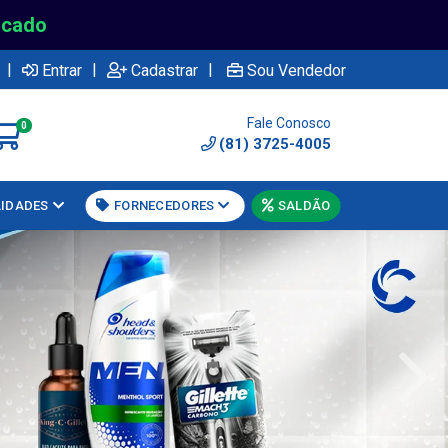
rcado
|
|
|
Entrar
Cadastrar
Sou Vendedor
Fale Conosco
0
(81) 3725-4005
LIDADES
FORNECEDORES
SALDÃO