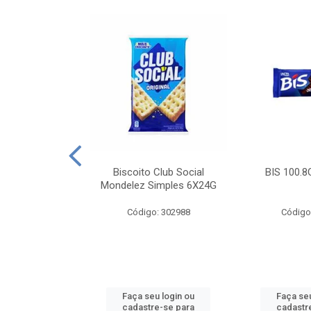
e Royal Simples
Biscoito Club Social
BIS 100.8
00G
Mondelez Simples 6X24G
: 190217
Código: 302988
Código
u login ou
Faça seu login ou
Faça seu
e-se para
cadastre-se para
cadastr