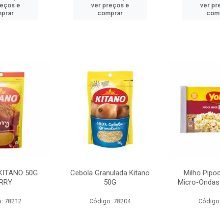
reços e
ver preços e
ver pr
prar
comprar
com
KITANO 50G
Cebola Granulada Kitano
Milho Pipo
RRY
50G
Micro-Ondas
: 78212
Código: 78204
Código