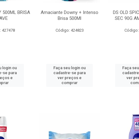
 500ML BRISA
Amaciante Downy + Intenso
DS OLD SPI
AVE
Brisa 500Ml
SEC 90G A
: 427478
Código: 424823
Código:
 login ou
Faça seu login ou
Faça seu
e-se para
cadastre-se para
cadastre
reços e
ver preços e
ver pr
prar
comprar
com