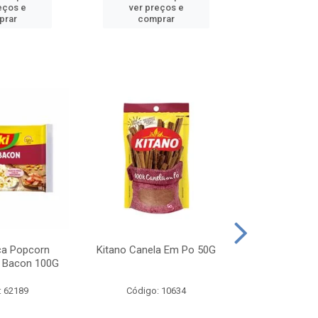
eços e
ver preços e
ver pr
prar
comprar
comp
ca Popcorn
Kitano Canela Em Po 50G
FAROFA DE
 Bacon 100G
BACON YO
: 62189
Código: 10634
Código: