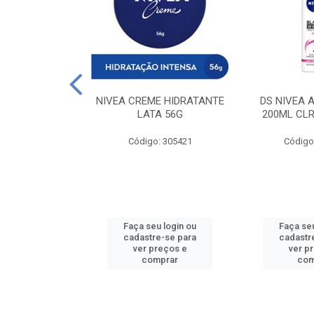
 DESODORANTE
NIVEA CREME HIDRATANTE
DS NIVEA 
H ACTIVE 90ML
LATA 56G
200ML CLR
: 427831
Código: 305421
Código
u login ou
Faça seu login ou
Faça seu
e-se para
cadastre-se para
cadastr
reços e
ver preços e
ver p
mprar
comprar
com