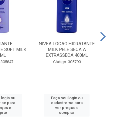
TANTE
NIVEA LOCAO HIDRATANTE
NIVEA LOCAO
E SOFT MILK
MILK PELE SECA A
MILK PEL
0ML
EXTRASSECA 400ML
EXTRASSE
 305847
Código: 305790
Código:
 login ou
Faça seu login ou
Faça seu 
-se para
cadastre-se para
cadastre
eços e
ver preços e
ver pr
prar
comprar
comp