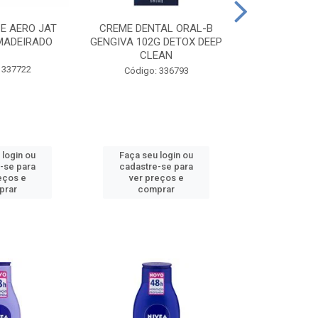
CE AERO JAT
CREME DENTAL ORAL-B
CREME DENT
MADEIRADO
GENGIVA 102G DETOX DEEP
KIDS M
CLEAN
 337722
Código:
Código: 336793
 login ou
Faça seu login ou
Faça seu 
-se para
cadastre-se para
cadastre
eços e
ver preços e
ver pr
prar
comprar
comp