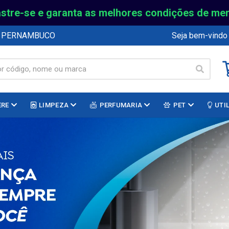
stre-se e garanta as melhores condições de me
E PERNAMBUCO
Seja bem-vindo
ERE
LIMPEZA
PERFUMARIA
PET
UTI