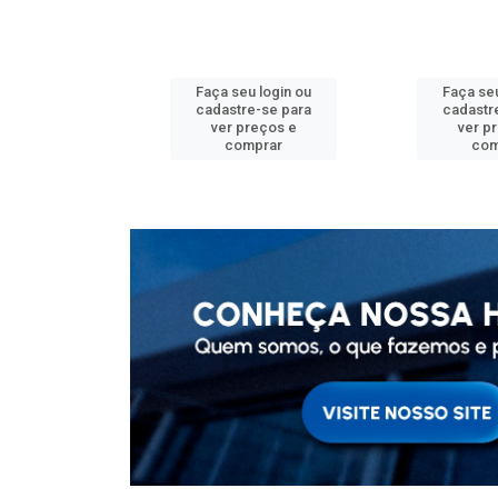
u login ou
Faça seu login ou
Faça seu
e-se para
cadastre-se para
cadastr
reços e
ver preços e
ver p
mprar
comprar
com