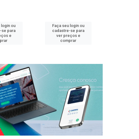
 login ou
Faça seu login ou
Faça seu 
-se para
cadastre-se para
cadastre
eços e
ver preços e
ver pr
prar
comprar
comp