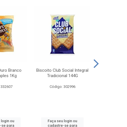
Ouro Branco
Biscoito Club Social Integral
BISCOITO OR
mples 1Kg
Tradicional 144G
MONDELEZ S
 332607
Código: 302996
Código:
 login ou
Faça seu login ou
Faça seu 
-se para
cadastre-se para
cadastre