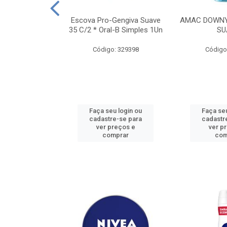
TES ALWAYS
Escova Pro-Gengiva Suave
AMAC DOWNY
AMANHO M, 8
35 C/2 * Oral-B Simples 1Un
SU
DADES
Código: 329398
Código
: 188689
u login ou
Faça seu login ou
Faça seu
e-se para
cadastre-se para
cadastr
reços e
ver preços e
ver p
mprar
comprar
com