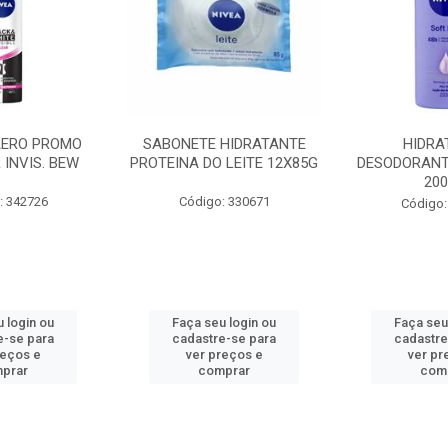
AERO PROMO
SABONETE HIDRATANTE
HIDRA
 INVIS. BEW
PROTEINA DO LEITE 12X85G
DESODORANT
20
: 342726
Código: 330671
Código:
 login ou
Faça seu login ou
Faça seu
e-se para
cadastre-se para
cadastre
reços e
ver preços e
ver pr
prar
comprar
com