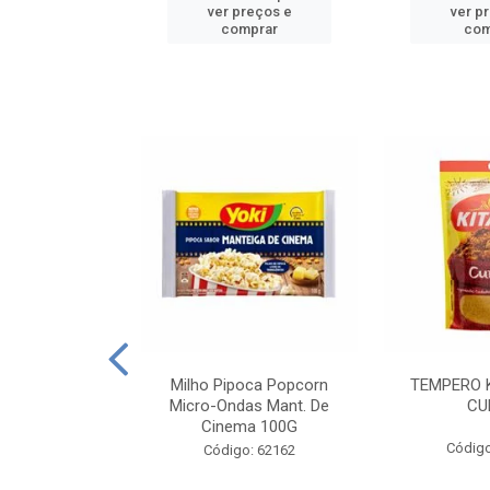
reços e
ver preços e
ver p
mprar
comprar
com
E MANDIOCA
Milho Pipoca Popcorn
TEMPERO 
 TRADICIONAL
Micro-Ondas Mant. De
CU
I 200G
Cinema 100G
Código
: 428198
Código: 62162