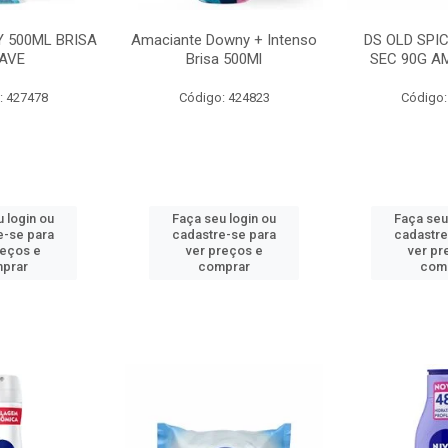
 500ML BRISA
Amaciante Downy + Intenso
DS OLD SPI
AVE
Brisa 500Ml
SEC 90G A
: 427478
Código: 424823
Código:
 login ou
Faça seu login ou
Faça seu
e-se para
cadastre-se para
cadastre
reços e
ver preços e
ver pr
prar
comprar
com