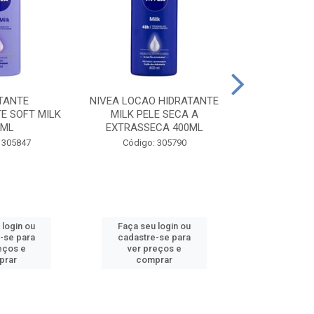
TANTE
NIVEA LOCAO HIDRATANTE
NIVEA LOCAO
E SOFT MILK
MILK PELE SECA A
MILK PEL
0ML
EXTRASSECA 400ML
EXTRASSE
 305847
Código: 305790
Código:
 login ou
Faça seu login ou
Faça seu 
-se para
cadastre-se para
cadastre
eços e
ver preços e
ver pr
prar
comprar
comp