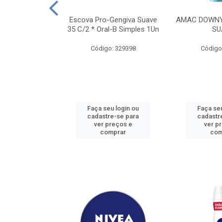
TES ALWAYS
Escova Pro-Gengiva Suave
AMAC DOWNY
AMANHO M, 8
35 C/2 * Oral-B Simples 1Un
SU
DADES
Código: 329398
Código
: 188689
u login ou
Faça seu login ou
Faça seu
e-se para
cadastre-se para
cadastr
reços e
ver preços e
ver p
mprar
comprar
com