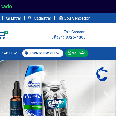
rcado
|
|
|
Entrar
Cadastrar
Sou Vendedor
Fale Conosco
0
(81) 3725-4005
LIDADES
FORNECEDORES
SALDÃO