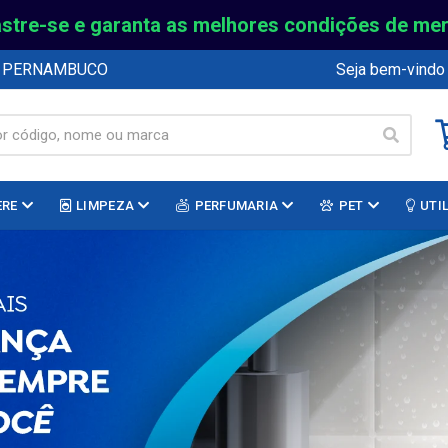
stre-se e garanta as melhores condições de me
E PERNAMBUCO
Seja bem-vindo
ERE
LIMPEZA
PERFUMARIA
PET
UTI