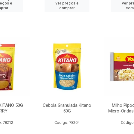
reços e
ver preços e
ver pr
prar
comprar
com
KITANO 50G
Cebola Granulada Kitano
Milho Pipo
RRY
50G
Micro-Ondas
: 78212
Código: 78204
Código