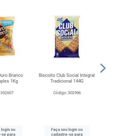
Ouro Branco
Biscoito Club Social Integral
BISCOITO OR
mples 1Kg
Tradicional 144G
MONDELEZ S
 332607
Código: 302996
Código:
 login ou
Faça seu login ou
Faça seu 
-se para
cadastre-se para
cadastre