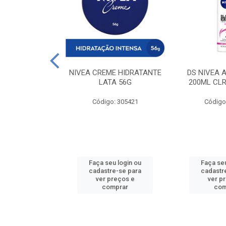
 DESODORANTE
NIVEA CREME HIDRATANTE
DS NIVEA 
H ACTIVE 90ML
LATA 56G
200ML CLR
: 427831
Código: 305421
Código
u login ou
Faça seu login ou
Faça seu
e-se para
cadastre-se para
cadastr
reços e
ver preços e
ver p
mprar
comprar
com