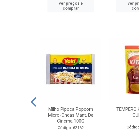
reços e
ver preços e
ver p
mprar
comprar
com
E MANDIOCA
Milho Pipoca Popcorn
TEMPERO 
 TRADICIONAL
Micro-Ondas Mant. De
CU
I 200G
Cinema 100G
Código
: 428198
Código: 62162