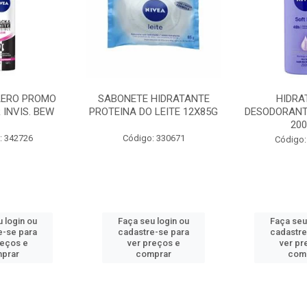
AERO PROMO
SABONETE HIDRATANTE
HIDRA
 INVIS. BEW
PROTEINA DO LEITE 12X85G
DESODORANT
20
: 342726
Código: 330671
Código:
 login ou
Faça seu login ou
Faça seu
e-se para
cadastre-se para
cadastre
reços e
ver preços e
ver pr
prar
comprar
com