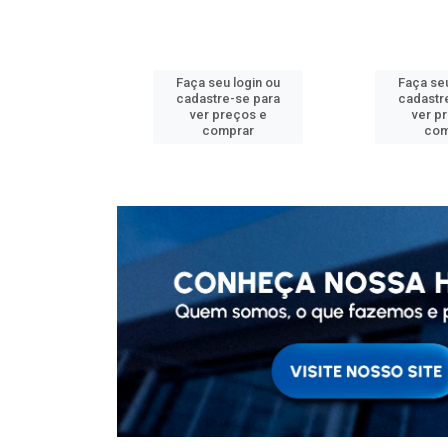
u login ou
Faça seu login ou
Faça seu
e-se para
cadastre-se para
cadastr
reços e
ver preços e
ver p
mprar
comprar
com