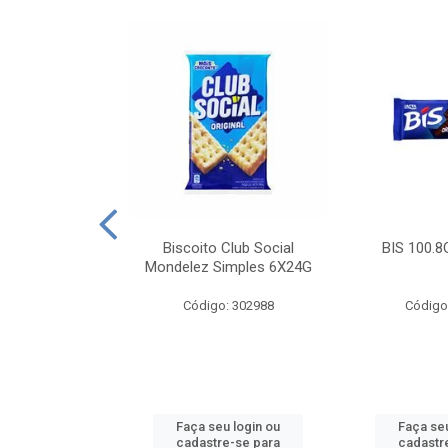
e Royal Simples
Biscoito Club Social
BIS 100.8
00G
Mondelez Simples 6X24G
: 190217
Código: 302988
Código
u login ou
Faça seu login ou
Faça seu
e-se para
cadastre-se para
cadastr