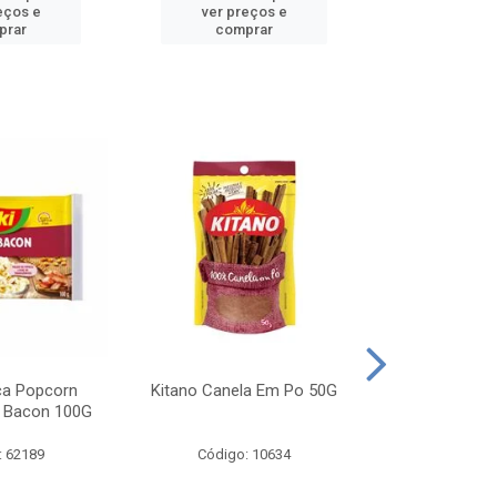
eços e
ver preços e
ver pr
prar
comprar
comp
ca Popcorn
Kitano Canela Em Po 50G
FAROFA DE
 Bacon 100G
BACON YO
: 62189
Código: 10634
Código: