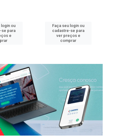
 login ou
Faça seu login ou
Faça seu 
-se para
cadastre-se para
cadastre
eços e
ver preços e
ver pr
prar
comprar
comp