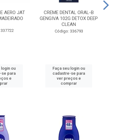
CE AERO JAT
CREME DENTAL ORAL-B
CREME DENT
MADEIRADO
GENGIVA 102G DETOX DEEP
KIDS M
CLEAN
 337722
Código:
Código: 336793
 login ou
Faça seu login ou
Faça seu 
-se para
cadastre-se para
cadastre
eços e
ver preços e
ver pr
prar
comprar
comp