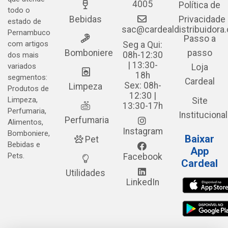
4005
Política de
todo o
Bebidas
Privacidade
estado de
sac@cardealdistribuidora
Pernambuco
Passo a
com artigos
Seg a Qui:
Bomboniere
passo
08h-12:30
dos mais
| 13:30-
variados
Loja
18h
segmentos:
Cardeal
Sex: 08h-
Limpeza
Produtos de
12:30 |
Limpeza,
Site
13:30-17h
Perfumaria,
Institucional
Perfumaria
Alimentos,
Instagram
Bomboniere,
Baixar
Pet
Bebidas e
App
Pets.
Facebook
Cardeal
Utilidades
LinkedIn