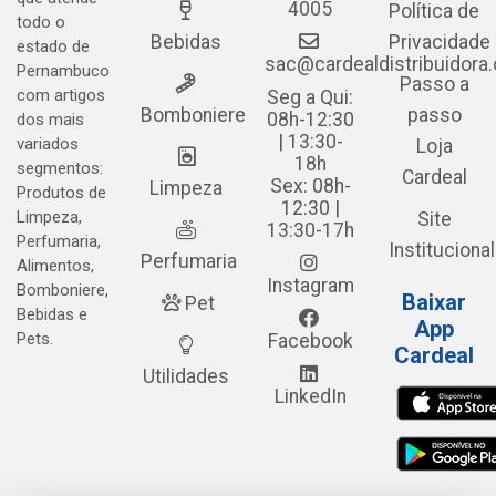
4005
Política de
todo o
Bebidas
Privacidade
estado de
sac@cardealdistribuidora
Pernambuco
Passo a
com artigos
Seg a Qui:
Bomboniere
passo
08h-12:30
dos mais
| 13:30-
variados
Loja
18h
segmentos:
Cardeal
Sex: 08h-
Limpeza
Produtos de
12:30 |
Limpeza,
Site
13:30-17h
Perfumaria,
Institucional
Perfumaria
Alimentos,
Instagram
Bomboniere,
Baixar
Pet
Bebidas e
App
Pets.
Facebook
Cardeal
Utilidades
LinkedIn