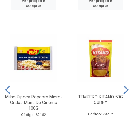
ver preços e
ver preços e
comprar
comprar
Milho Pipoca Popcorn Micro-
TEMPERO KITANO 50G
Ondas Mant. De Cinema
CURRY
100G
Código: 78212
Código: 62162