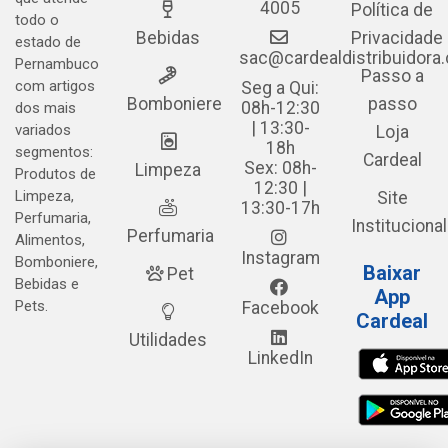
4005
Política de
todo o
Bebidas
Privacidade
estado de
sac@cardealdistribuidora
Pernambuco
Passo a
com artigos
Seg a Qui:
Bomboniere
passo
08h-12:30
dos mais
| 13:30-
variados
Loja
18h
segmentos:
Cardeal
Sex: 08h-
Limpeza
Produtos de
12:30 |
Limpeza,
Site
13:30-17h
Perfumaria,
Institucional
Perfumaria
Alimentos,
Instagram
Bomboniere,
Baixar
Pet
Bebidas e
App
Pets.
Facebook
Cardeal
Utilidades
LinkedIn