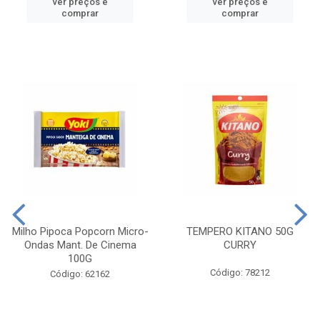
ver preços e
ver preços e
comprar
comprar
Milho Pipoca Popcorn Micro-
TEMPERO KITANO 50G
Ondas Mant. De Cinema
CURRY
100G
Código: 78212
Código: 62162