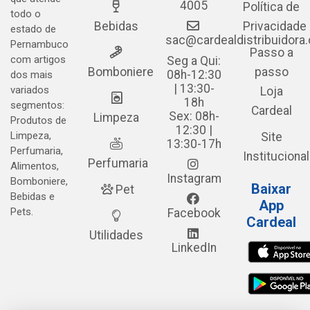
4005
Política de
todo o
Bebidas
Privacidade
estado de
sac@cardealdistribuidora
Pernambuco
Passo a
com artigos
Seg a Qui:
Bomboniere
passo
08h-12:30
dos mais
| 13:30-
variados
Loja
18h
segmentos:
Cardeal
Sex: 08h-
Limpeza
Produtos de
12:30 |
Limpeza,
Site
13:30-17h
Perfumaria,
Institucional
Perfumaria
Alimentos,
Instagram
Bomboniere,
Baixar
Pet
Bebidas e
App
Pets.
Facebook
Cardeal
Utilidades
LinkedIn