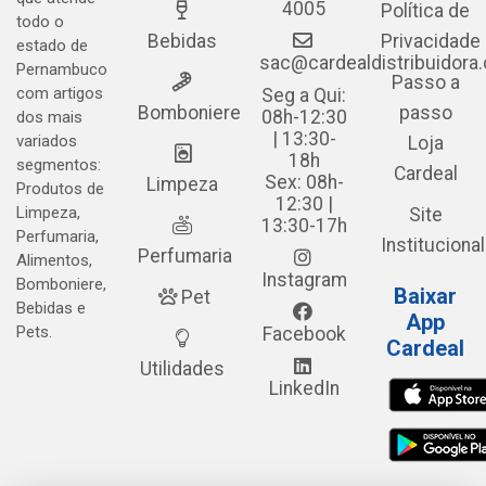
4005
Política de
todo o
Bebidas
Privacidade
estado de
sac@cardealdistribuidora
Pernambuco
Passo a
com artigos
Seg a Qui:
Bomboniere
passo
08h-12:30
dos mais
| 13:30-
variados
Loja
18h
segmentos:
Cardeal
Sex: 08h-
Limpeza
Produtos de
12:30 |
Limpeza,
Site
13:30-17h
Perfumaria,
Institucional
Perfumaria
Alimentos,
Instagram
Bomboniere,
Baixar
Pet
Bebidas e
App
Pets.
Facebook
Cardeal
Utilidades
LinkedIn