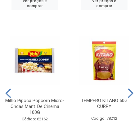
ver preços e
ver preços e
comprar
comprar
Milho Pipoca Popcorn Micro-
TEMPERO KITANO 50G
Ondas Mant. De Cinema
CURRY
100G
Código: 78212
Código: 62162