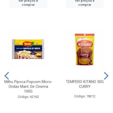
ver preços e
ver preços e
comprar
comprar
Milho Pipoca Popcorn Micro-
TEMPERO KITANO 50G
Ondas Mant. De Cinema
CURRY
100G
Código: 78212
Código: 62162