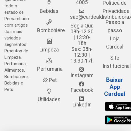
4005
Política de
todo o
Bebidas
Privacidade
estado de
sac@cardealdistribuidora
Pernambuco
Passo a
com artigos
Seg a Qui:
Bomboniere
passo
08h-12:30
dos mais
| 13:30-
variados
Loja
18h
segmentos:
Cardeal
Sex: 08h-
Limpeza
Produtos de
12:30 |
Limpeza,
Site
13:30-17h
Perfumaria,
Institucional
Perfumaria
Alimentos,
Instagram
Bomboniere,
Baixar
Pet
Bebidas e
App
Pets.
Facebook
Cardeal
Utilidades
LinkedIn