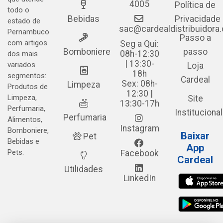
4005
Política de
todo o
Bebidas
Privacidade
estado de
sac@cardealdistribuidora
Pernambuco
Passo a
com artigos
Seg a Qui:
Bomboniere
passo
08h-12:30
dos mais
| 13:30-
variados
Loja
18h
segmentos:
Cardeal
Sex: 08h-
Limpeza
Produtos de
12:30 |
Limpeza,
Site
13:30-17h
Perfumaria,
Institucional
Perfumaria
Alimentos,
Instagram
Bomboniere,
Baixar
Pet
Bebidas e
App
Pets.
Facebook
Cardeal
Utilidades
LinkedIn