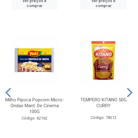
ver preços e
ver preços e
comprar
comprar
Milho Pipoca Popcorn Micro-
TEMPERO KITANO 50G
Ondas Mant. De Cinema
CURRY
100G
Código: 78212
Código: 62162