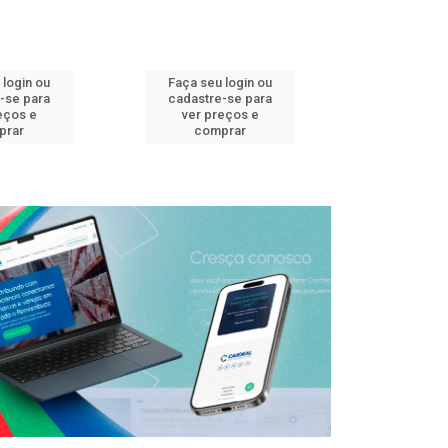
 login ou
Faça seu login ou
Faça seu 
-se para
cadastre-se para
cadastre
eços e
ver preços e
ver pr
prar
comprar
comp