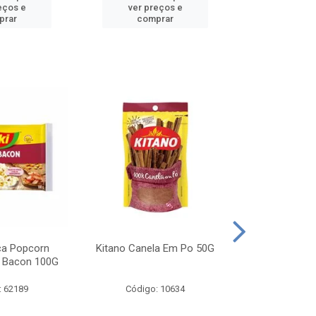
eços e
ver preços e
ver pr
prar
comprar
comp
ca Popcorn
Kitano Canela Em Po 50G
FAROFA DE
 Bacon 100G
BACON YO
: 62189
Código: 10634
Código: