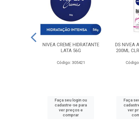
 DESODORANTE
NIVEA CREME HIDRATANTE
DS NIVEA 
H ACTIVE 90ML
LATA 56G
200ML CLR
: 427831
Código: 305421
Código
u login ou
Faça seu login ou
Faça seu
e-se para
cadastre-se para
cadastr
reços e
ver preços e
ver p
mprar
comprar
com