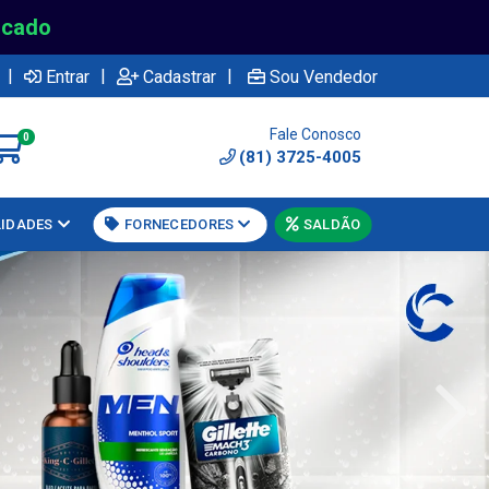
rcado
|
|
|
Entrar
Cadastrar
Sou Vendedor
Fale Conosco
0
(81) 3725-4005
LIDADES
FORNECEDORES
SALDÃO