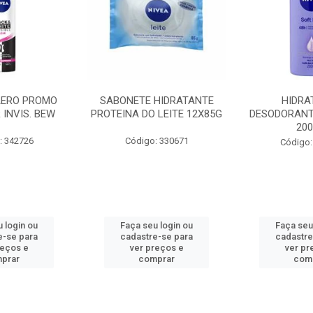
AERO PROMO
SABONETE HIDRATANTE
HIDRA
 INVIS. BEW
PROTEINA DO LEITE 12X85G
DESODORANT
20
: 342726
Código: 330671
Código:
 login ou
Faça seu login ou
Faça seu
e-se para
cadastre-se para
cadastre
reços e
ver preços e
ver pr
prar
comprar
com