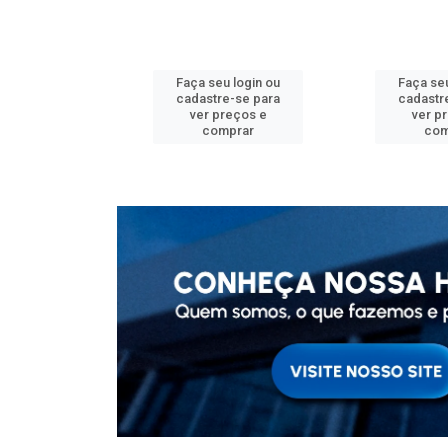
u login ou
Faça seu login ou
Faça seu
e-se para
cadastre-se para
cadastr
reços e
ver preços e
ver p
mprar
comprar
com