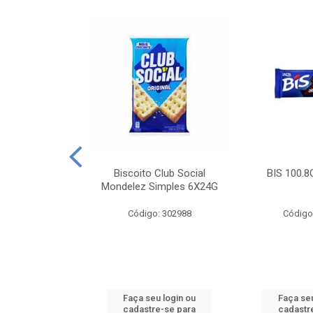
e Royal Simples
Biscoito Club Social
BIS 100.8
00G
Mondelez Simples 6X24G
: 190217
Código: 302988
Código
u login ou
Faça seu login ou
Faça seu
e-se para
cadastre-se para
cadastr