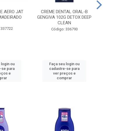
CE AERO JAT
CREME DENTAL ORAL-B
CREME DENT
MADEIRADO
GENGIVA 102G DETOX DEEP
KIDS M
CLEAN
 337722
Código:
Código: 336793
 login ou
Faça seu login ou
Faça seu 
-se para
cadastre-se para
cadastre
eços e
ver preços e
ver pr
prar
comprar
comp