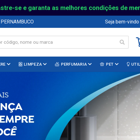
stre-se e garanta as melhores condições de me
E PERNAMBUCO
Seja bem-vindo
ERE
LIMPEZA
PERFUMARIA
PET
UTI