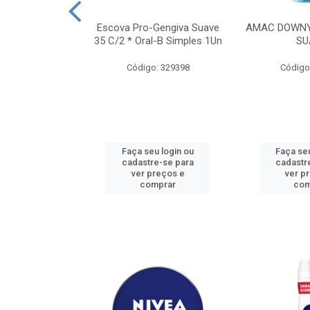
TES ALWAYS
Escova Pro-Gengiva Suave
AMAC DOWNY
AMANHO M, 8
35 C/2 * Oral-B Simples 1Un
SU
DADES
Código: 329398
Código
: 188689
u login ou
Faça seu login ou
Faça seu
e-se para
cadastre-se para
cadastr
reços e
ver preços e
ver p
mprar
comprar
com