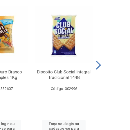
Ouro Branco
Biscoito Club Social Integral
BISCOITO OR
mples 1Kg
Tradicional 144G
MONDELEZ S
 332607
Código: 302996
Código:
 login ou
Faça seu login ou
Faça seu 
-se para
cadastre-se para
cadastre