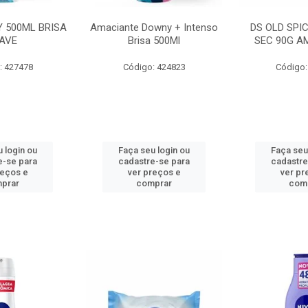
 500ML BRISA
Amaciante Downy + Intenso
DS OLD SPI
AVE
Brisa 500Ml
SEC 90G A
: 427478
Código: 424823
Código:
 login ou
Faça seu login ou
Faça seu
e-se para
cadastre-se para
cadastre
reços e
ver preços e
ver pr
prar
comprar
com