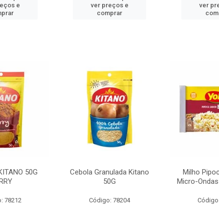
reços e
ver preços e
ver pr
prar
comprar
com
KITANO 50G
Cebola Granulada Kitano
Milho Pipo
RRY
50G
Micro-Ondas
: 78212
Código: 78204
Código