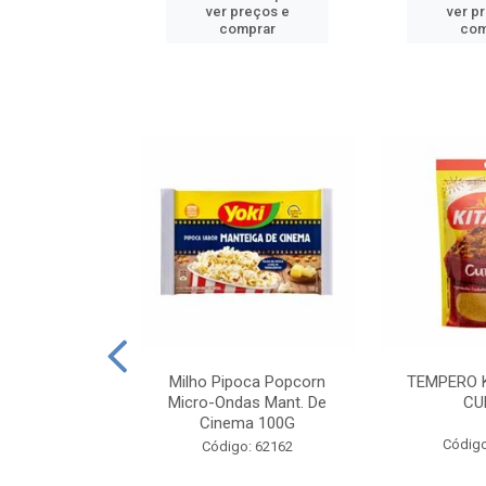
reços e
ver preços e
ver p
mprar
comprar
com
E MANDIOCA
Milho Pipoca Popcorn
TEMPERO 
 TRADICIONAL
Micro-Ondas Mant. De
CU
I 200G
Cinema 100G
Código
: 428198
Código: 62162