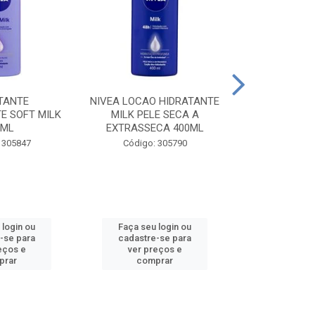
TANTE
NIVEA LOCAO HIDRATANTE
NIVEA LOCAO
E SOFT MILK
MILK PELE SECA A
MILK PEL
0ML
EXTRASSECA 400ML
EXTRASSE
 305847
Código: 305790
Código:
 login ou
Faça seu login ou
Faça seu 
-se para
cadastre-se para
cadastre
eços e
ver preços e
ver pr
prar
comprar
comp