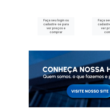
u login ou
Faça seu login ou
Faça seu
e-se para
cadastre-se para
cadastr
reços e
ver preços e
ver p
mprar
comprar
com