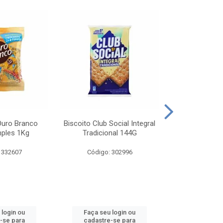
Ouro Branco
Biscoito Club Social Integral
BISCOITO OR
mples 1Kg
Tradicional 144G
MONDELEZ S
 332607
Código: 302996
Código:
 login ou
Faça seu login ou
Faça seu 
-se para
cadastre-se para
cadastre