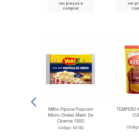
reços e
ver preços e
ver p
mprar
comprar
com
E MANDIOCA
Milho Pipoca Popcorn
TEMPERO 
 TRADICIONAL
Micro-Ondas Mant. De
CU
I 200G
Cinema 100G
Código
: 428198
Código: 62162