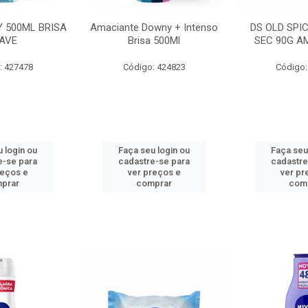
 500ML BRISA
Amaciante Downy + Intenso
DS OLD SPI
AVE
Brisa 500Ml
SEC 90G A
: 427478
Código: 424823
Código:
 login ou
Faça seu login ou
Faça seu
e-se para
cadastre-se para
cadastre
reços e
ver preços e
ver pr
prar
comprar
com