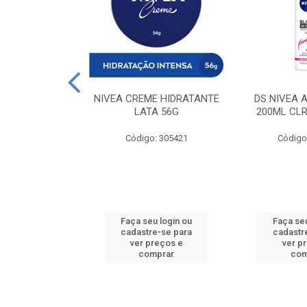
 DESODORANTE
NIVEA CREME HIDRATANTE
DS NIVEA 
H ACTIVE 90ML
LATA 56G
200ML CLR
: 427831
Código: 305421
Código
u login ou
Faça seu login ou
Faça seu
e-se para
cadastre-se para
cadastr
reços e
ver preços e
ver p
mprar
comprar
com