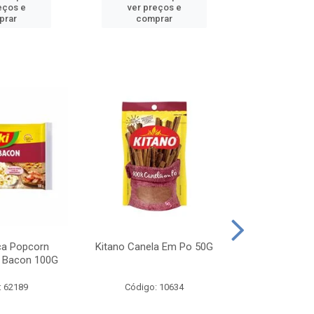
eços e
ver preços e
ver pr
prar
comprar
comp
ca Popcorn
Kitano Canela Em Po 50G
FAROFA DE
 Bacon 100G
BACON YO
: 62189
Código: 10634
Código: