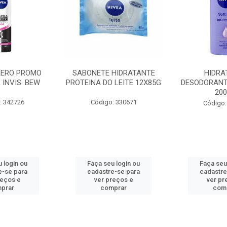
AERO PROMO
SABONETE HIDRATANTE
HIDRA
 INVIS. BEW
PROTEINA DO LEITE 12X85G
DESODORANT
20
: 342726
Código: 330671
Código:
 login ou
Faça seu login ou
Faça seu
e-se para
cadastre-se para
cadastre
reços e
ver preços e
ver pr
prar
comprar
com