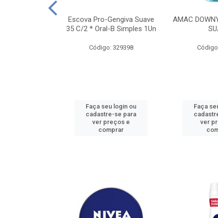
TES ALWAYS
Escova Pro-Gengiva Suave
AMAC DOWNY
AMANHO M, 8
35 C/2 * Oral-B Simples 1Un
SU
DADES
Código: 329398
Código
: 188689
u login ou
Faça seu login ou
Faça seu
e-se para
cadastre-se para
cadastr
reços e
ver preços e
ver p
mprar
comprar
com