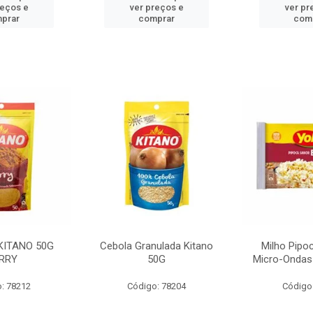
reços e
ver preços e
ver pr
prar
comprar
com
KITANO 50G
Cebola Granulada Kitano
Milho Pipo
RRY
50G
Micro-Ondas
: 78212
Código: 78204
Código