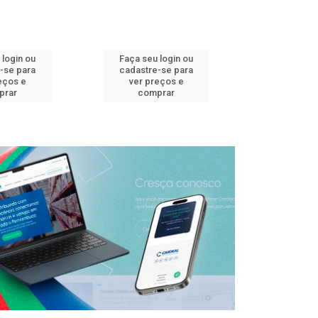
 login ou
Faça seu login ou
Faça seu 
-se para
cadastre-se para
cadastre
eços e
ver preços e
ver pr
prar
comprar
comp