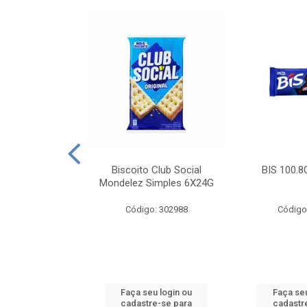
e Royal Simples
Biscoito Club Social
BIS 100.8
00G
Mondelez Simples 6X24G
: 190217
Código: 302988
Código
u login ou
Faça seu login ou
Faça seu
e-se para
cadastre-se para
cadastr