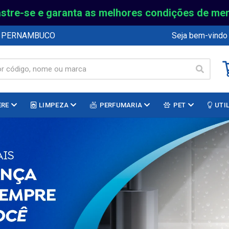
stre-se e garanta as melhores condições de me
E PERNAMBUCO
Seja bem-vindo
ERE
LIMPEZA
PERFUMARIA
PET
UTI