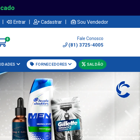
rcado
|
|
|
Entrar
Cadastrar
Sou Vendedor
Fale Conosco
0
(81) 3725-4005
LIDADES
FORNECEDORES
SALDÃO