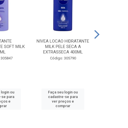
TANTE
NIVEA LOCAO HIDRATANTE
NIVEA LOCAO
E SOFT MILK
MILK PELE SECA A
MILK PEL
0ML
EXTRASSECA 400ML
EXTRASSE
 305847
Código: 305790
Código:
 login ou
Faça seu login ou
Faça seu 
-se para
cadastre-se para
cadastre
eços e
ver preços e
ver pr
prar
comprar
comp