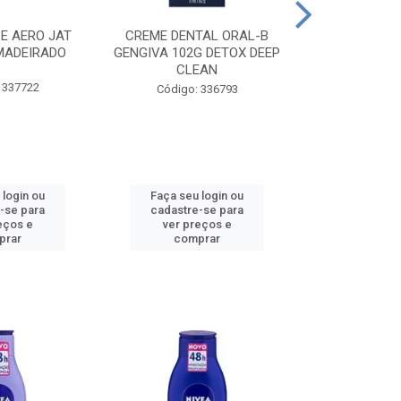
CE AERO JAT
CREME DENTAL ORAL-B
CREME DENT
MADEIRADO
GENGIVA 102G DETOX DEEP
KIDS M
CLEAN
 337722
Código:
Código: 336793
 login ou
Faça seu login ou
Faça seu 
-se para
cadastre-se para
cadastre
eços e
ver preços e
ver pr
prar
comprar
comp