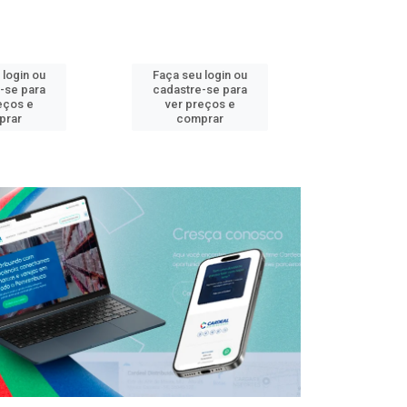
 login ou
Faça seu login ou
Faça seu 
-se para
cadastre-se para
cadastre
eços e
ver preços e
ver pr
prar
comprar
comp