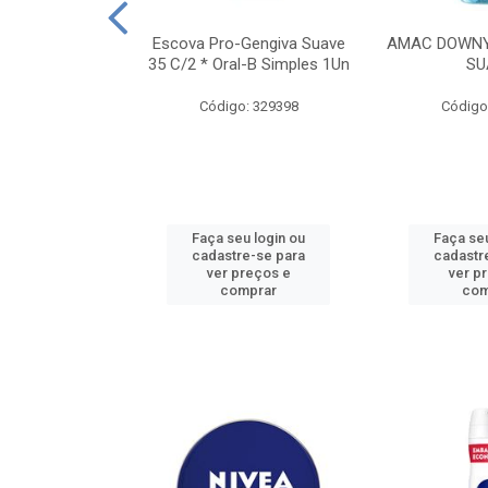
TES ALWAYS
Escova Pro-Gengiva Suave
AMAC DOWNY
AMANHO M, 8
35 C/2 * Oral-B Simples 1Un
SU
DADES
Código: 329398
Código
: 188689
u login ou
Faça seu login ou
Faça seu
e-se para
cadastre-se para
cadastr
reços e
ver preços e
ver p
mprar
comprar
com