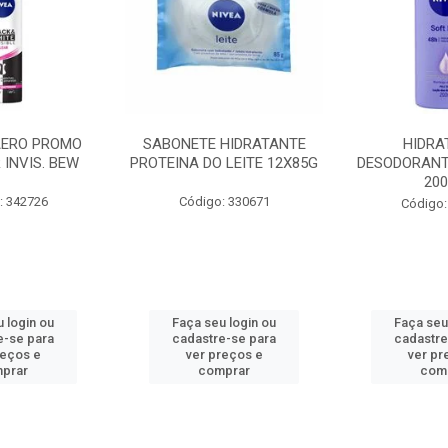
AERO PROMO
SABONETE HIDRATANTE
HIDRA
 INVIS. BEW
PROTEINA DO LEITE 12X85G
DESODORANT
20
: 342726
Código: 330671
Código:
 login ou
Faça seu login ou
Faça seu
e-se para
cadastre-se para
cadastre
reços e
ver preços e
ver pr
prar
comprar
com