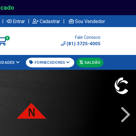
rcado
|
|
|
Entrar
Cadastrar
Sou Vendedor
Fale Conosco
0
(81) 3725-4005
LIDADES
FORNECEDORES
SALDÃO