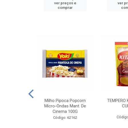
reços e
ver preços e
ver p
mprar
comprar
com
E MANDIOCA
Milho Pipoca Popcorn
TEMPERO 
 TRADICIONAL
Micro-Ondas Mant. De
CU
I 200G
Cinema 100G
Código
: 428198
Código: 62162