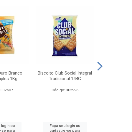
Ouro Branco
Biscoito Club Social Integral
BISCOITO OR
mples 1Kg
Tradicional 144G
MONDELEZ S
 332607
Código: 302996
Código:
 login ou
Faça seu login ou
Faça seu 
-se para
cadastre-se para
cadastre