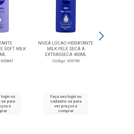
TANTE
NIVEA LOCAO HIDRATANTE
NIVEA LOCAO
E SOFT MILK
MILK PELE SECA A
MILK PEL
0ML
EXTRASSECA 400ML
EXTRASSE
 305847
Código: 305790
Código:
 login ou
Faça seu login ou
Faça seu 
-se para
cadastre-se para
cadastre
eços e
ver preços e
ver pr
prar
comprar
comp