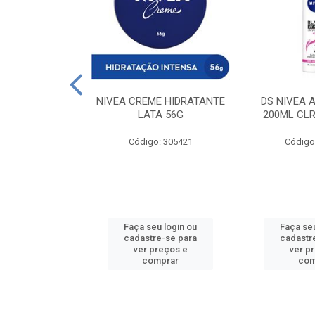
 DESODORANTE
NIVEA CREME HIDRATANTE
DS NIVEA 
H ACTIVE 90ML
LATA 56G
200ML CLR
: 427831
Código: 305421
Código
u login ou
Faça seu login ou
Faça seu
e-se para
cadastre-se para
cadastr
reços e
ver preços e
ver p
mprar
comprar
com