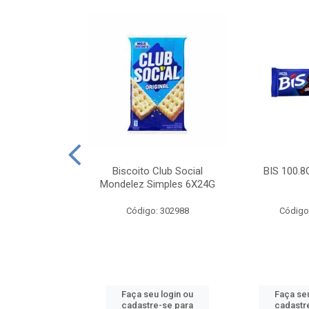
e Royal Simples
Biscoito Club Social
BIS 100.8
00G
Mondelez Simples 6X24G
: 190217
Código: 302988
Código
u login ou
Faça seu login ou
Faça seu
e-se para
cadastre-se para
cadastr