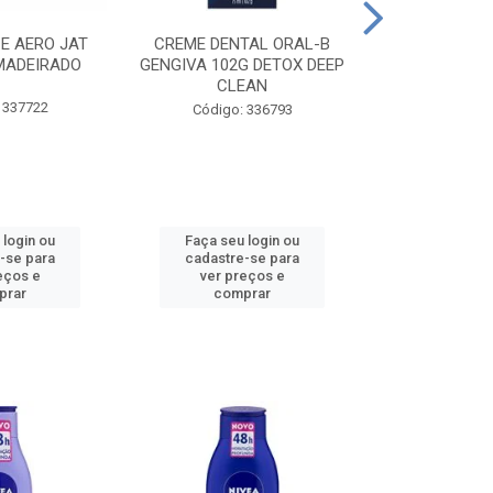
CE AERO JAT
CREME DENTAL ORAL-B
CREME DENT
MADEIRADO
GENGIVA 102G DETOX DEEP
KIDS M
CLEAN
 337722
Código:
Código: 336793
 login ou
Faça seu login ou
Faça seu 
-se para
cadastre-se para
cadastre
eços e
ver preços e
ver pr
prar
comprar
comp