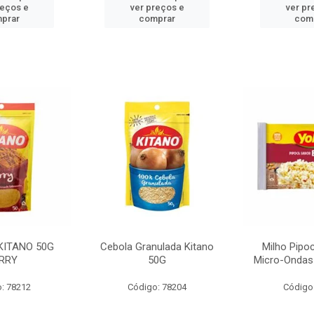
reços e
ver preços e
ver pr
prar
comprar
com
KITANO 50G
Cebola Granulada Kitano
Milho Pipo
RRY
50G
Micro-Ondas
: 78212
Código: 78204
Código