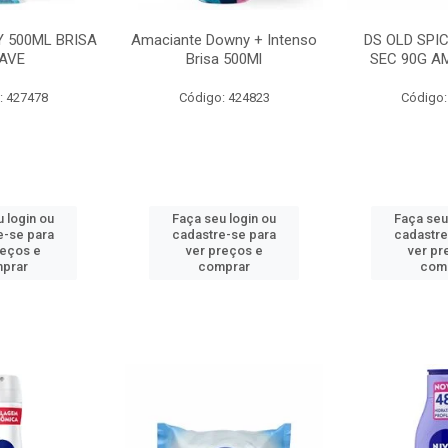
 500ML BRISA
Amaciante Downy + Intenso
DS OLD SPI
AVE
Brisa 500Ml
SEC 90G A
: 427478
Código: 424823
Código:
 login ou
Faça seu login ou
Faça seu
e-se para
cadastre-se para
cadastre
reços e
ver preços e
ver pr
prar
comprar
com