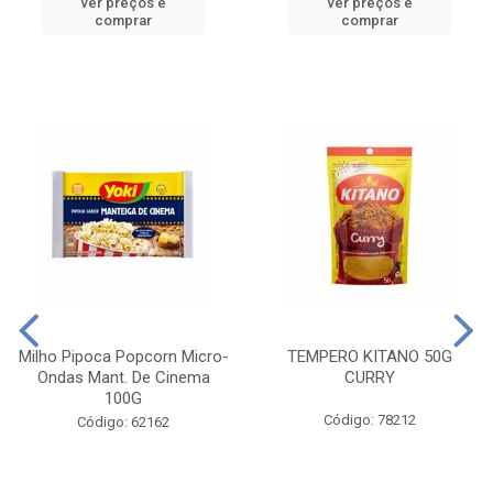
ver preços e
ver preços e
comprar
comprar
Milho Pipoca Popcorn Micro-
TEMPERO KITANO 50G
Ondas Mant. De Cinema
CURRY
100G
Código: 78212
Código: 62162