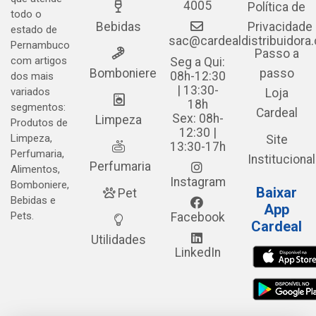
4005
Política de
todo o
Bebidas
Privacidade
estado de
sac@cardealdistribuidora
Pernambuco
Passo a
com artigos
Seg a Qui:
Bomboniere
passo
08h-12:30
dos mais
| 13:30-
variados
Loja
18h
segmentos:
Cardeal
Sex: 08h-
Limpeza
Produtos de
12:30 |
Limpeza,
Site
13:30-17h
Perfumaria,
Institucional
Perfumaria
Alimentos,
Instagram
Bomboniere,
Baixar
Pet
Bebidas e
App
Pets.
Facebook
Cardeal
Utilidades
LinkedIn