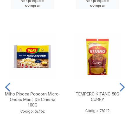
ver preços e
ver preços e
comprar
comprar
Milho Pipoca Popcorn Micro-
TEMPERO KITANO 50G
Ondas Mant. De Cinema
CURRY
100G
Código: 78212
Código: 62162