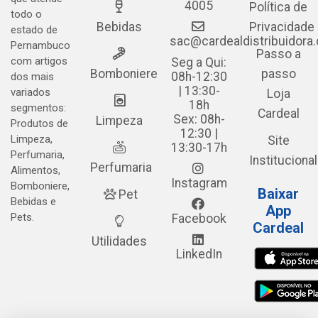
4005
Política de
todo o
Bebidas
Privacidade
estado de
sac@cardealdistribuidora
Pernambuco
Passo a
com artigos
Seg a Qui:
Bomboniere
passo
08h-12:30
dos mais
| 13:30-
variados
Loja
18h
segmentos:
Cardeal
Sex: 08h-
Limpeza
Produtos de
12:30 |
Limpeza,
Site
13:30-17h
Perfumaria,
Institucional
Perfumaria
Alimentos,
Instagram
Bomboniere,
Baixar
Pet
Bebidas e
App
Pets.
Facebook
Cardeal
Utilidades
LinkedIn